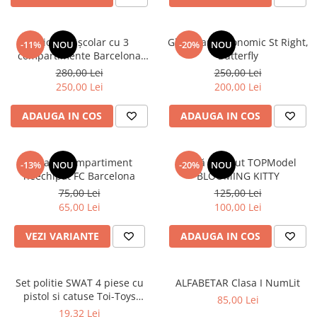
Ghiozdan școlar cu 3
Ghiozdan ergonomic St Right,
-11%
NOU
-20%
NOU
compartimente Barcelona
Butterfly
AB340 Astrabag albastru/rosu
280,00 Lei
250,00 Lei
250,00 Lei
200,00 Lei
ADAUGA IN COS
ADAUGA IN COS
Penar 1 compartiment
Sticlă de băut TOPModel
-13%
NOU
-20%
NOU
neechipat FC Barcelona
BLOOMING KITTY
75,00 Lei
125,00 Lei
65,00 Lei
100,00 Lei
VEZI VARIANTE
ADAUGA IN COS
Set politie SWAT 4 piese cu
ALFABETAR Clasa I NumLit
pistol si catuse Toi-Toys
85,00 Lei
TT14150A
19,32 Lei