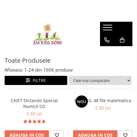
FASHION
MATERNITATE
JOCURI SI JUCARII
SCOALA SI GRADINITA
CAMERA COPILULUI
ACTIVITATI IN AER LIBER
HUNTRIX K-POP
Genti
Casute papusi
Ghiozdane
Patuturi
Accesorii pentru petrecere
Accesorii Beauty
Prosop de baie
Jucarii de rol
Penare
Patururi Baieti
Farfurii
Patuturi Fetite
Șervețele
Posete-genti
Machiaj
Umbrele
Toate Produsele
Afiseaza:
1-
24
din
1606
produse
FILTRE
CAIET Dictando Special
Caiet A5, 48 file matematica
NOU
NumLit CD
2,50 Lei
5,50 Lei
ADAUGA IN COS
ADAUGA IN COS