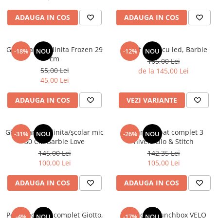
ADAUGA IN COS
ADAUGA IN COS
Ghiozdan gradinita Frozen 29
Pantof sport cu led, Barbie
-18%
NOU
-12%
NOU
cm
165,00 Lei
55,00 Lei
de la 145,00 Lei
45,00 Lei
ADAUGA IN COS
VEZI VARIANTE
Ghiozdan gradinita/școlar mic
Penar echipat complet 3
-31%
NOU
-26%
NOU
30 Cm Barbie Love
nivele Lilo & Stitch
145,00 Lei
142,35 Lei
100,00 Lei
105,00 Lei
ADAUGA IN COS
ADAUGA IN COS
Penar echipat complet Giotto,
TOPModel Lunchbox VELO
-4%
NOU
-17%
NOU