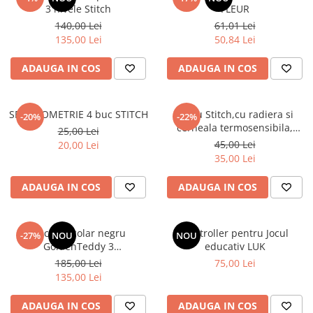
3 nivele Stitch
FLEUR
140,00 Lei
61,01 Lei
135,00 Lei
50,84 Lei
ADAUGA IN COS
ADAUGA IN COS
SET GEOMETRIE 4 buc STITCH
Stilou Stitch,cu radiera si
-20%
-22%
cerneala termosensibila,
25,00 Lei
pastel
45,00 Lei
20,00 Lei
35,00 Lei
ADAUGA IN COS
ADAUGA IN COS
Rucsac școlar negru
Controller pentru Jocul
-27%
NOU
NOU
GoldenTeddy 3
educativ LUK
compartimente Astra
185,00 Lei
75,00 Lei
135,00 Lei
ADAUGA IN COS
ADAUGA IN COS