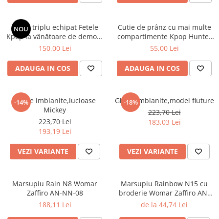
Penar triplu echipat Fetele
Cutie de prânz cu mai multe
NOU
Kpop la vânătoare de demoni
compartimente Kpop Hunter
Energy
XL
150,00 Lei
55,00 Lei
ADAUGA IN COS
ADAUGA IN COS
Ghete imblanite,lucioase
Ghete imblanite,model fluture
-14%
-18%
Mickey
223,70 Lei
223,70 Lei
183,03 Lei
193,19 Lei
VEZI VARIANTE
VEZI VARIANTE
Marsupiu Rain N8 Womar
Marsupiu Rainbow N15 cu
Zaffiro AN-NN-08
broderie Womar Zaffiro AN-
NZ-15E
188,11 Lei
de la 44,74 Lei