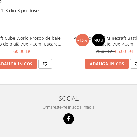
p
1-
3
din
3
produse
ft Cube World Prosop de baie,
Prosop de plajă Minecraft Batt
-13%
NOU
p de plajă 70x140cm (Uscare
de baie, 70x140cm
Rapidă)
60,00 Lei
75,00 Lei
65,00 Lei
ADAUGA IN COS
ADAUGA IN COS
SOCIAL
Urmareste-ne in social media