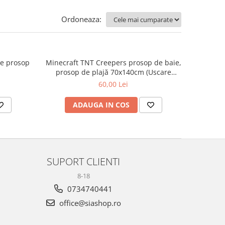
Ordoneaza:
le prosop
Minecraft TNT Creepers prosop de baie,
prosop de plajă 70x140cm (Uscare
Rapidă)
60,00 Lei
ADAUGA IN COS
SUPORT CLIENTI
8-18
0734740441
office@siashop.ro