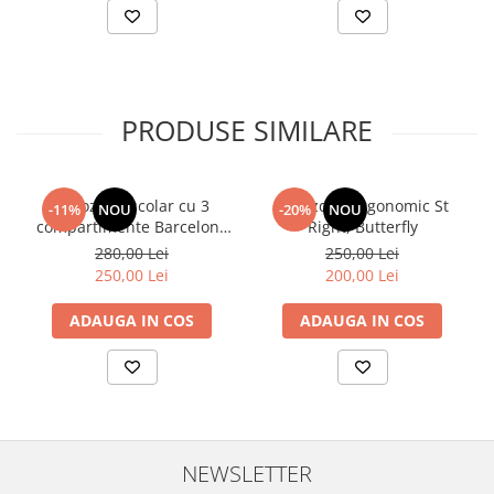
PRODUSE SIMILARE
Ghiozdan școlar cu 3
Ghiozdan ergonomic St
-11%
NOU
-20%
NOU
compartimente Barcelona
Right, Butterfly
AB340 Astrabag
280,00 Lei
250,00 Lei
albastru/rosu
250,00 Lei
200,00 Lei
ADAUGA IN COS
ADAUGA IN COS
NEWSLETTER