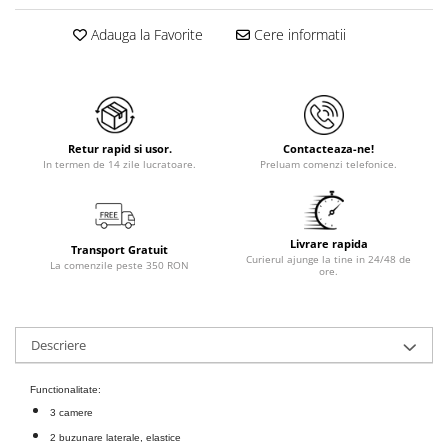
Adauga la Favorite
Cere informatii
Retur rapid si usor.
Contacteaza-ne!
In termen de 14 zile lucratoare.
Preluam comenzi telefonice.
Livrare rapida
Transport Gratuit
Curierul ajunge la tine in 24/48 de
La comenzile peste 350 RON
ore.
Descriere
Functionalitate:
3 camere
2 buzunare laterale, elastice