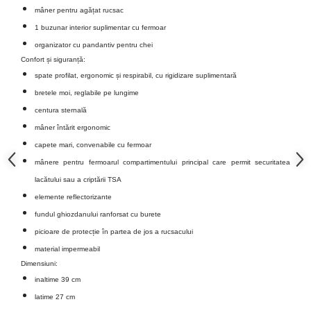
mâner pentru agățat rucsac
1 buzunar interior suplimentar cu fermoar
organizator cu pandantiv pentru chei
Confort și siguranță:
spate profilat, ergonomic și respirabil, cu rigidizare suplimentară
bretele moi, reglabile pe lungime
centura sternală
mâner întărit ergonomic
capete mari, convenabile cu fermoar
mânere pentru fermoarul compartimentului principal care permit securitatea
lacătului sau a criptării TSA
elemente reflectorizante
fundul ghiozdanului ranforsat cu burete
picioare de protecție în partea de jos a rucsacului
material impermeabil
Dimensiuni:
inaltime 39 cm
latime 27 cm