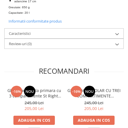
adancime 17 cm
Greutate: 650 g
Capacitate: 20 l
Informatii conformitate produs
Caracteristici
Review-uri
(0)
RECOMANDARI
Ghiozdan scoala primara cu
GHIOZDAN ȘCOLAR CU TREI
-16%
NOU
-16%
NOU
3 compartimente St Right.
COMPARTIMENTE
Footbal BP26
DERFORM BACKUP MODEL
245,00 Lei
245,00 Lei
X LEGEND DRAGON
205,00 Lei
205,00 Lei
ADAUGA IN COS
ADAUGA IN COS