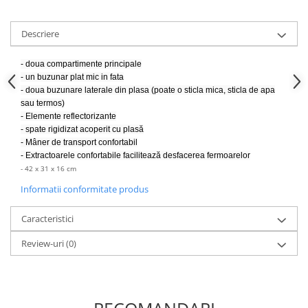
Descriere
- doua compartimente principale
- un buzunar plat mic in fata
- doua buzunare laterale din plasa (poate o sticla mica, sticla de apa
sau termos)
- Elemente reflectorizante
- spate rigidizat acoperit cu plasă
- Mâner de transport confortabil
- Extractoarele confortabile facilitează desfacerea fermoarelor
- 42 x 31 x 16 cm
Informatii conformitate produs
Caracteristici
Review-uri
(0)