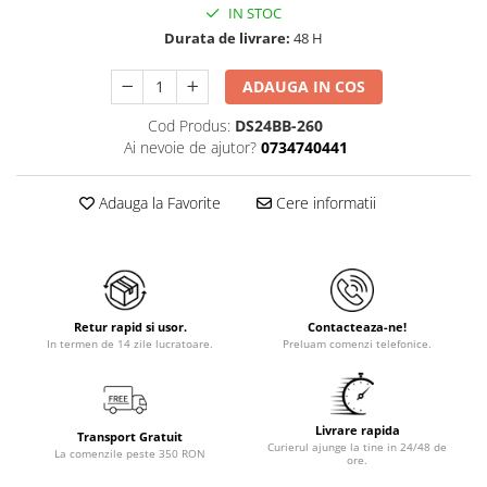
IN STOC
Durata de livrare:
48 H
ADAUGA IN COS
Cod Produs:
DS24BB-260
Ai nevoie de ajutor?
0734740441
Adauga la Favorite
Cere informatii
Retur rapid si usor.
Contacteaza-ne!
In termen de 14 zile lucratoare.
Preluam comenzi telefonice.
Livrare rapida
Transport Gratuit
Curierul ajunge la tine in 24/48 de
La comenzile peste 350 RON
ore.