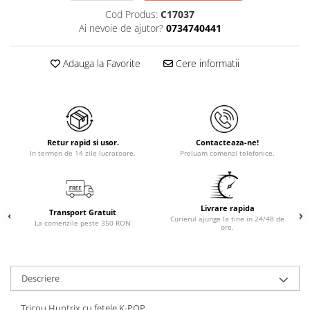
Cod Produs:
C17037
Ai nevoie de ajutor?
0734740441
Adauga la Favorite
Cere informatii
Retur rapid si usor.
Contacteaza-ne!
In termen de 14 zile lucratoare.
Preluam comenzi telefonice.
Livrare rapida
Transport Gratuit
Curierul ajunge la tine in 24/48 de
La comenzile peste 350 RON
ore.
Descriere
Tricou Huntrix cu fetele K-POP