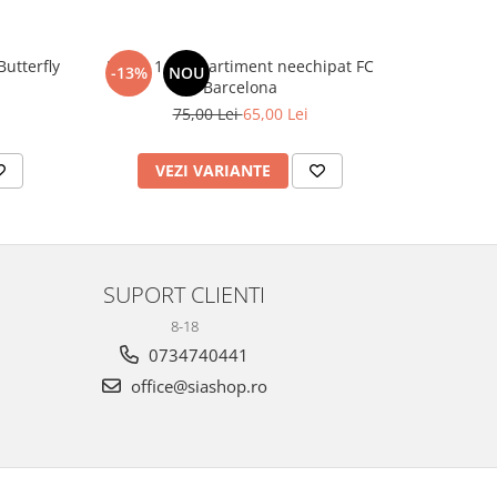
utterfly
Penar 1 compartiment neechipat FC
Sticlă 
-13%
NOU
-20%
Barcelona
75,00 Lei
65,00 Lei
1
VEZI VARIANTE
AD
SUPORT CLIENTI
8-18
0734740441
office@siashop.ro