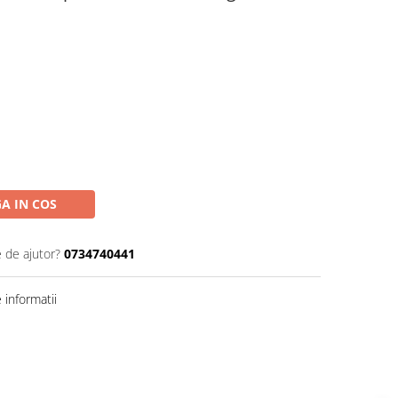
A IN COS
e de ajutor?
0734740441
informatii