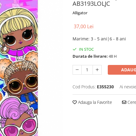
AB3193LOLJC
Alligator
37,00 Lei
Marime
:
3 - 5 ani|6 - 8 ani
IN STOC
Durata de livrare:
48 H
ADAUG
Cod Produs:
E355230
Ai nevoi
Adauga la Favorite
Cere 