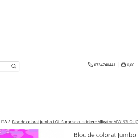
0734740441
0,00
ITA /
Bloc de colorat Jumbo LOL Surprise cu stickere Alligator AB3193LOLJC
Bloc de colorat Jumbo 