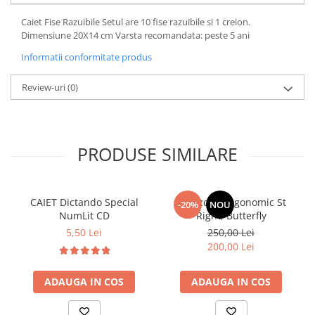
Caiet Fise Razuibile Setul are 10 fise razuibile si 1 creion.
Dimensiune 20X14 cm Varsta recomandata: peste 5 ani
Informatii conformitate produs
Review-uri
(0)
PRODUSE SIMILARE
CAIET Dictando Special
Ghiozdan ergonomic St
-20%
NOU
NumLit CD
Right, Butterfly
5,50 Lei
250,00 Lei
200,00 Lei
ADAUGA IN COS
ADAUGA IN COS