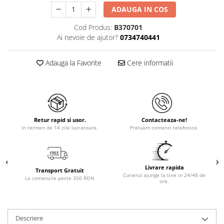
ADAUGA IN COS
Cod Produs:
B370701
Ai nevoie de ajutor?
0734740441
Adauga la Favorite
Cere informatii
Retur rapid si usor.
Contacteaza-ne!
In termen de 14 zile lucratoare.
Preluam comenzi telefonice.
Livrare rapida
Transport Gratuit
Curierul ajunge la tine in 24/48 de
La comenzile peste 350 RON
ore.
Descriere