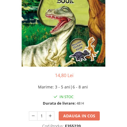
14,80 Lei
Marime
:
3 - 5 ani|6 - 8 ani
IN STOC
Durata de livrare:
48 H
ADAUGA IN COS
Cod Produs:
E355220