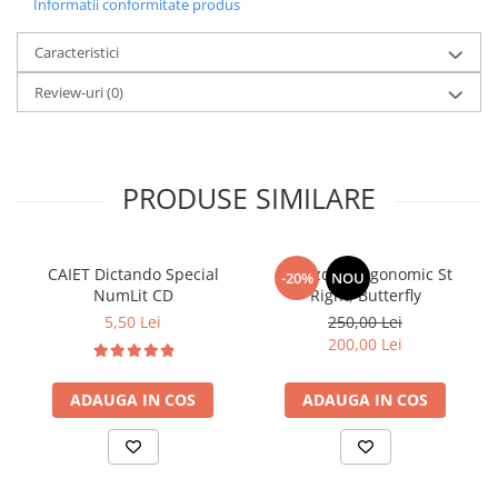
Informatii conformitate produs
Caracteristici
Review-uri
(0)
PRODUSE SIMILARE
CAIET Dictando Special
Ghiozdan ergonomic St
-20%
NOU
NumLit CD
Right, Butterfly
5,50 Lei
250,00 Lei
200,00 Lei
ADAUGA IN COS
ADAUGA IN COS