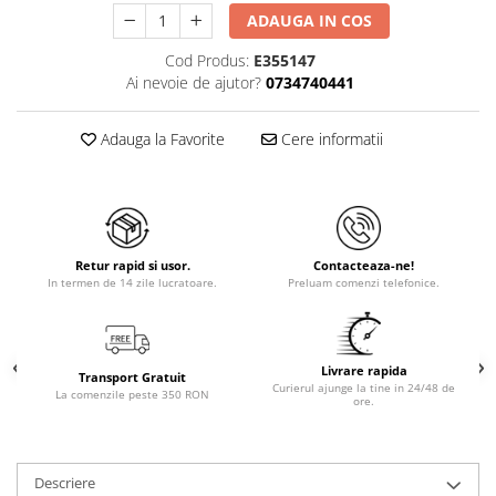
ADAUGA IN COS
Cod Produs:
E355147
Ai nevoie de ajutor?
0734740441
Adauga la Favorite
Cere informatii
Retur rapid si usor.
Contacteaza-ne!
In termen de 14 zile lucratoare.
Preluam comenzi telefonice.
Livrare rapida
Transport Gratuit
Curierul ajunge la tine in 24/48 de
La comenzile peste 350 RON
ore.
Descriere