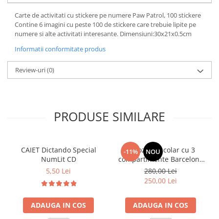
Carte de activitati cu stickere pe numere Paw Patrol, 100 stickere
Contine 6 imagini cu peste 100 de stickere care trebuie lipite pe
numere si alte activitati interesante. Dimensiuni:30x21x0.5cm
Informatii conformitate produs
Review-uri
(0)
PRODUSE SIMILARE
CAIET Dictando Special
Ghiozdan școlar cu 3
-11%
NOU
NumLit CD
compartimente Barcelona
AB340 Astrabag
5,50 Lei
280,00 Lei
albastru/rosu
250,00 Lei
ADAUGA IN COS
ADAUGA IN COS