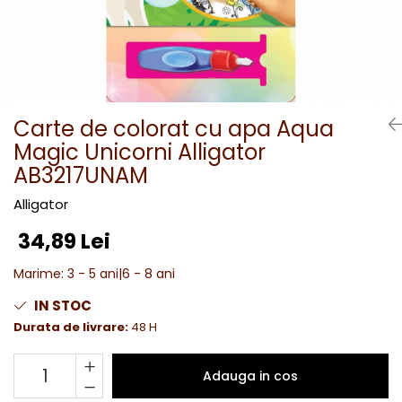
Carte de colorat cu apa Aqua
Magic Unicorni Alligator
AB3217UNAM
Alligator
34,89 Lei
Marime
:
3 - 5 ani|6 - 8 ani
IN STOC
Durata de livrare:
48 H
Adauga in cos