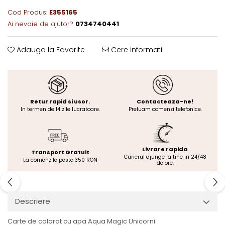
Cod Produs:
E355165
Ai nevoie de ajutor?
0734740441
Adauga la Favorite
Cere informatii
Retur rapid si usor.
Contacteaza-ne!
In termen de 14 zile lucratoare.
Preluam comenzi telefonice.
Livrare rapida
Transport Gratuit
Curierul ajunge la tine in 24/48
La comenzile peste 350 RON
de ore.
Descriere
Carte de colorat cu apa Aqua Magic Unicorni