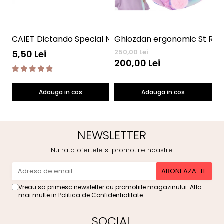
CAIET Dictando Special NumLit CD
Ghiozdan ergonomic St Right
S
250,00 Lei
45
5,50 Lei
200,00 Lei
3
Adauga in cos
Adauga in cos
NEWSLETTER
Nu rata ofertele si promotiile noastre
Vreau sa primesc newsletter cu promotiile magazinului. Afla
mai multe in
Politica de Confidentialitate
SOCIAL