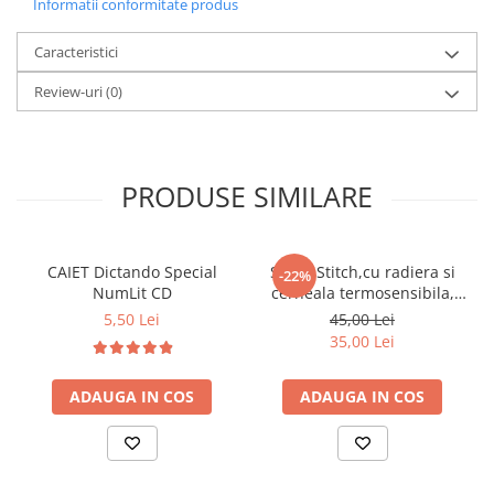
Informatii conformitate produs
Caracteristici
Review-uri
(0)
PRODUSE SIMILARE
CAIET Dictando Special
Stilou Stitch,cu radiera si
-22%
NumLit CD
cerneala termosensibila,
pastel
5,50 Lei
45,00 Lei
35,00 Lei
ADAUGA IN COS
ADAUGA IN COS