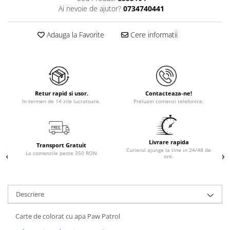
Ai nevoie de ajutor?
0734740441
Adauga la Favorite
Cere informatii
Retur rapid si usor.
Contacteaza-ne!
In termen de 14 zile lucratoare.
Preluam comenzi telefonice.
Livrare rapida
Transport Gratuit
Curierul ajunge la tine in 24/48 de
La comenzile peste 350 RON
ore.
Descriere
Carte de colorat cu apa Paw Patrol