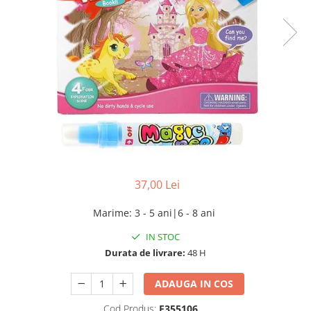
37,00 Lei
Marime
:
3 - 5 ani|6 - 8 ani
IN STOC
Durata de livrare:
48 H
ADAUGA IN COS
Cod Produs:
E355106