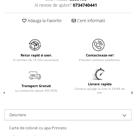
Ai nevoie de ajutor?
0734740441
Adauga la Favorite
Cere informatii
Retur rapid si usor.
Contacteaza-ne!
In termen de 14 zile lucratoare.
Preluam comenzi telefonice.
Livrare rapida
Transport Gratuit
Curierul ajunge la tine in 24/48 de
La comenzile peste 350 RON
ore.
Descriere
Carte de colorat cu apa Princess