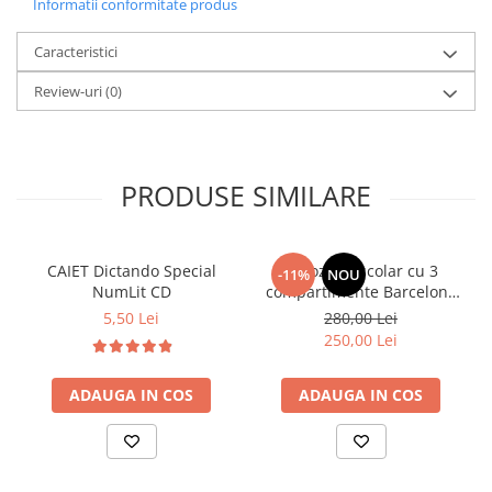
Informatii conformitate produs
Caracteristici
Review-uri
(0)
PRODUSE SIMILARE
CAIET Dictando Special
Ghiozdan școlar cu 3
-11%
NOU
NumLit CD
compartimente Barcelona
AB340 Astrabag
5,50 Lei
280,00 Lei
albastru/rosu
250,00 Lei
ADAUGA IN COS
ADAUGA IN COS