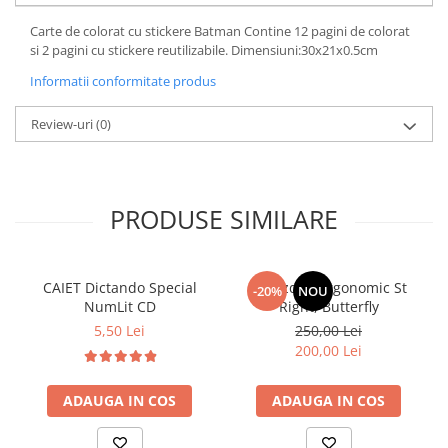
Carte de colorat cu stickere Batman Contine 12 pagini de colorat
si 2 pagini cu stickere reutilizabile. Dimensiuni:30x21x0.5cm
Informatii conformitate produs
Review-uri
(0)
PRODUSE SIMILARE
CAIET Dictando Special
Ghiozdan ergonomic St
-20%
NOU
NumLit CD
Right, Butterfly
5,50 Lei
250,00 Lei
200,00 Lei
ADAUGA IN COS
ADAUGA IN COS