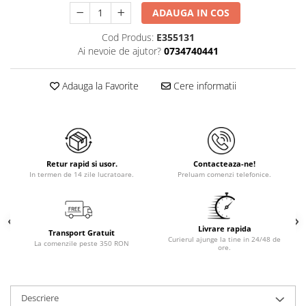
ADAUGA IN COS
Cod Produs:
E355131
Ai nevoie de ajutor?
0734740441
Adauga la Favorite
Cere informatii
Retur rapid si usor.
Contacteaza-ne!
In termen de 14 zile lucratoare.
Preluam comenzi telefonice.
Livrare rapida
Transport Gratuit
Curierul ajunge la tine in 24/48 de
La comenzile peste 350 RON
ore.
Descriere