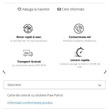
Adauga la Favorite
Cere informatii
Retur rapid si usor.
Contacteaza-ne!
In termen de 14 zile lucratoare.
Preluam comenzi telefonice.
Livrare rapida
Transport Gratuit
Curierul ajunge la tine in 24/48 de
La comenzile peste 350 RON
ore.
Descriere
Carte de colorat cu stickere Paw Patrol
Informatii conformitate produs