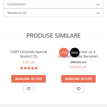
Caracteristici
Review-uri
(0)
PRODUSE SIMILARE
CAIET Dictando Special
Ghiozdan școlar cu 3
-11%
NOU
NumLit CD
compartimente Barcelona
AB340 Astrabag
5,50 Lei
280,00 Lei
albastru/rosu
250,00 Lei
ADAUGA IN COS
ADAUGA IN COS