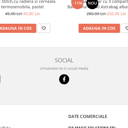
u Stitch,cu radiera si cerneala
Ghiozdan școlar cu 3 compar
-11%
NOU
termosensibila, pastel
Barcelona AB3
45,00 Lei
35,00 Lei
280,00 Lei
250,00 Lei
ADAUGA IN COS
ADAUGA IN COS
SOCIAL
Urmareste-ne in social media
DATE COMERCIALE
 Plata
SIA MAGIC SOLUTIONS SRL