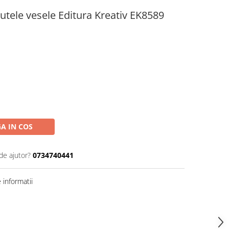
utele vesele Editura Kreativ EK8589
A IN COS
de ajutor?
0734740441
informatii