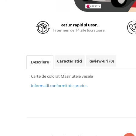
Retur rapid si usor.
In termen de 14 zile lucratoare.
Caracteristici
Review-uri
(0)
Descriere
Carte de colorat Masinutele vesele
Informatii conformitate produs