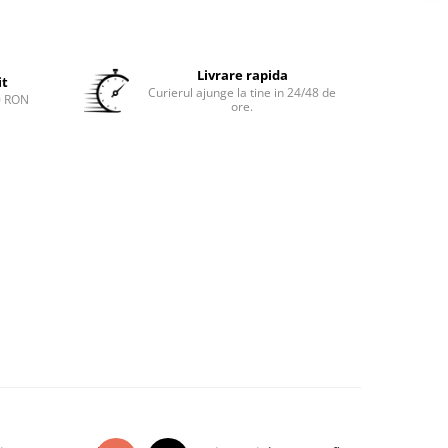
Livrare rapida
it
Curierul ajunge la tine in 24/48 de
0 RON
ore.