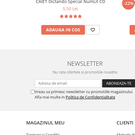
CAIET Dictando Special NumLit CD
Stilo
-22%
5,50 Lei
ADAUGA IN COS
NEWSLETTER
Nu rata ofertele si promotiile noastre
Vreau sa primesc newsletter cu promotiile magazinului.
Afla mai multe in
Politica de Confidentialitate
MAGAZINUL MEU
CLIENTI
Termeni si Conditii
Metode de