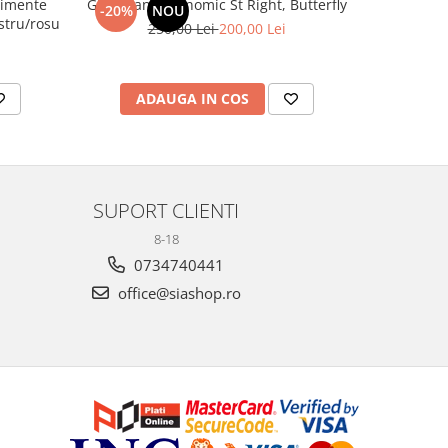
timente
Ghiozdan ergonomic St Right, Butterfly
Penar 1 comp
-20%
NOU
-13%
40 Astrabag albastru/rosu
250,00 Lei
200,00 Lei
ADAUGA IN COS
V
SUPORT CLIENTI
8-18
0734740441
office@siashop.ro