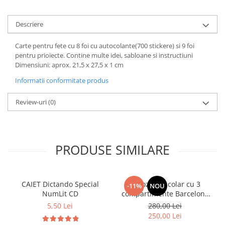
Descriere
Carte pentru fete cu 8 foi cu autocolante(700 stickere) si 9 foi
pentru prioiecte. Contine multe idei, sabloane si instructiuni
Dimensiuni: aprox. 21,5 x 27,5 x 1 cm
Informatii conformitate produs
Review-uri
(0)
PRODUSE SIMILARE
CAIET Dictando Special
Ghiozdan școlar cu 3
-11%
NOU
NumLit CD
compartimente Barcelona
AB340 Astrabag
5,50 Lei
280,00 Lei
albastru/rosu
250,00 Lei