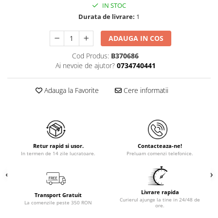
IN STOC
Durata de livrare:
1
ADAUGA IN COS
Cod Produs:
B370686
Ai nevoie de ajutor?
0734740441
Adauga la Favorite
Cere informatii
Retur rapid si usor.
Contacteaza-ne!
In termen de 14 zile lucratoare.
Preluam comenzi telefonice.
Livrare rapida
Transport Gratuit
Curierul ajunge la tine in 24/48 de
La comenzile peste 350 RON
ore.