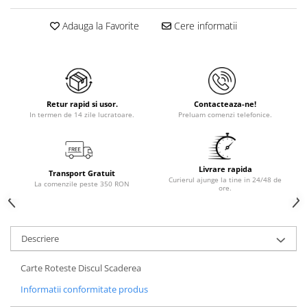
Adauga la Favorite
Cere informatii
Retur rapid si usor.
Contacteaza-ne!
In termen de 14 zile lucratoare.
Preluam comenzi telefonice.
Livrare rapida
Transport Gratuit
Curierul ajunge la tine in 24/48 de
La comenzile peste 350 RON
ore.
Descriere
Carte Roteste Discul Scaderea
Informatii conformitate produs