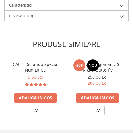
Caracteristici
Review-uri
(0)
PRODUSE SIMILARE
CAIET Dictando Special
Ghiozdan ergonomic St
-20%
NOU
NumLit CD
Right, Butterfly
5,50 Lei
250,00 Lei
200,00 Lei
ADAUGA IN COS
ADAUGA IN COS