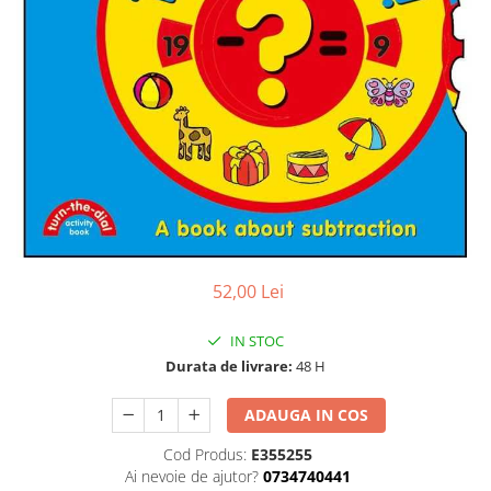
52,00 Lei
IN STOC
Durata de livrare:
48 H
ADAUGA IN COS
Cod Produs:
E355255
Ai nevoie de ajutor?
0734740441