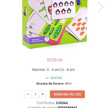
55,92 Lei
Marime
:
3 - 5 ani|6 - 8 ani
IN STOC
Durata de livrare:
48 H
ADAUGA IN COS
Cod Produs:
E35564
Ai nevoie de ajutor?
0734740441