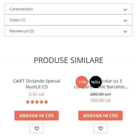
Caracteristici
Video
(1)
Review-uri
(0)
PRODUSE SIMILARE
CAIET Dictando Special
Ghiozdan școlar cu 3
-11%
NOU
NumLit CD
compartimente Barcelona
AB340 Astrabag
5,50 Lei
280,00 Lei
albastru/rosu
250,00 Lei
ADAUGA IN COS
ADAUGA IN COS