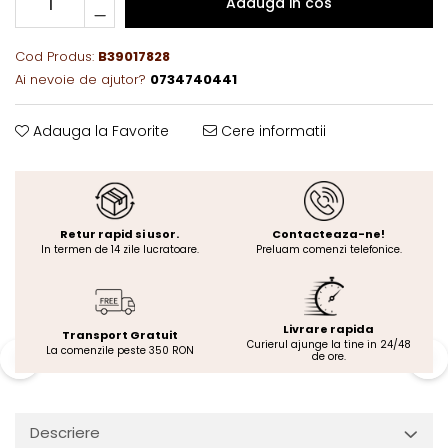
Adauga in cos
Cod Produs:
B39017828
Ai nevoie de ajutor?
0734740441
Adauga la Favorite
Cere informatii
Retur rapid si usor.
Contacteaza-ne!
In termen de 14 zile lucratoare.
Preluam comenzi telefonice.
Livrare rapida
Transport Gratuit
Curierul ajunge la tine in 24/48
La comenzile peste 350 RON
de ore.
Descriere