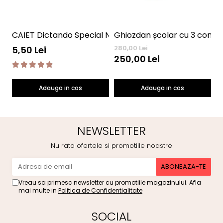
CAIET Dictando Special NumLit CD
G
280,00 Lei
25
5,50 Lei
250,00 Lei
2
Adauga in cos
Adauga in cos
NEWSLETTER
Nu rata ofertele si promotiile noastre
Vreau sa primesc newsletter cu promotiile magazinului. Afla
mai multe in
Politica de Confidentialitate
SOCIAL