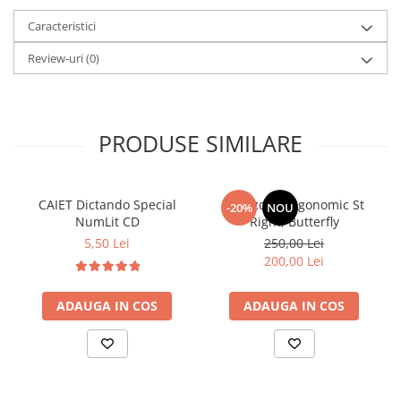
Caracteristici
Review-uri
(0)
PRODUSE SIMILARE
CAIET Dictando Special
Ghiozdan ergonomic St
-20%
NOU
NumLit CD
Right, Butterfly
5,50 Lei
250,00 Lei
200,00 Lei
ADAUGA IN COS
ADAUGA IN COS