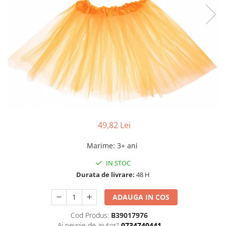
49,82 Lei
Marime
:
3+ ani
IN STOC
Durata de livrare:
48 H
ADAUGA IN COS
Cod Produs:
B39017976
Ai nevoie de ajutor?
0734740441