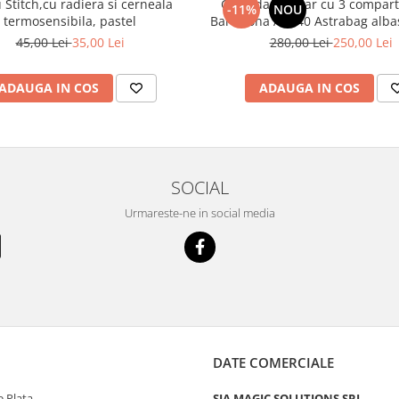
u Stitch,cu radiera si cerneala
Ghiozdan școlar cu 3 compar
-11%
NOU
termosensibila, pastel
Barcelona AB3
45,00 Lei
35,00 Lei
280,00 Lei
250,00 Lei
ADAUGA IN COS
ADAUGA IN COS
SOCIAL
Urmareste-ne in social media
DATE COMERCIALE
 Plata
SIA MAGIC SOLUTIONS SRL