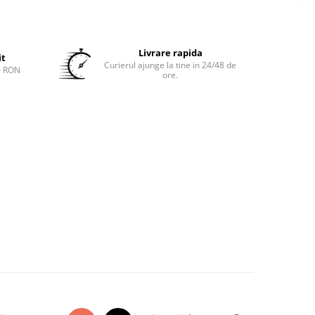
Livrare rapida
it
Curierul ajunge la tine in 24/48 de
0 RON
ore.