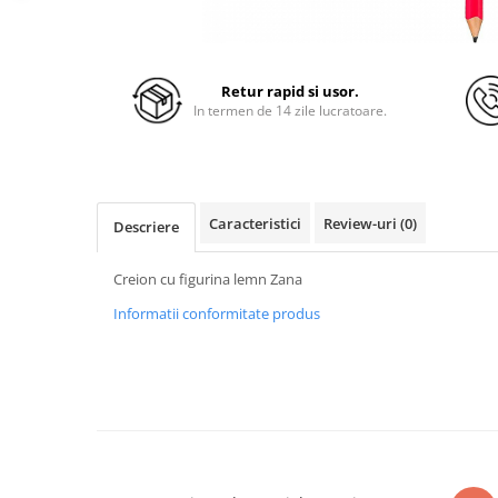
Retur rapid si usor.
In termen de 14 zile lucratoare.
Caracteristici
Review-uri
(0)
Descriere
Creion cu figurina lemn Zana
Informatii conformitate produs