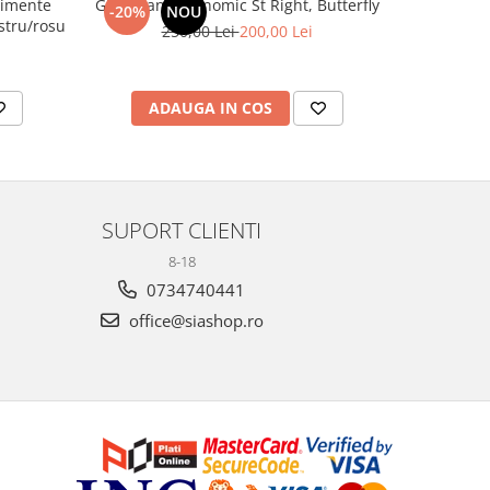
timente
Ghiozdan ergonomic St Right, Butterfly
Penar 1 comp
-20%
NOU
-13%
40 Astrabag albastru/rosu
250,00 Lei
200,00 Lei
ADAUGA IN COS
V
SUPORT CLIENTI
8-18
0734740441
office@siashop.ro