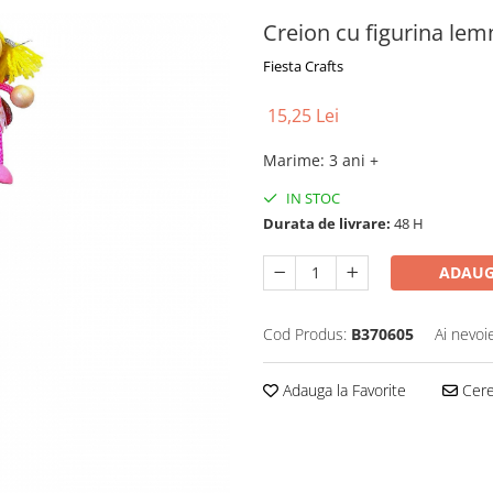
Creion cu figurina lem
Fiesta Crafts
15,25 Lei
Marime
:
3 ani +
IN STOC
Durata de livrare:
48 H
ADAUG
Cod Produs:
B370605
Ai nevoi
Adauga la Favorite
Cere 