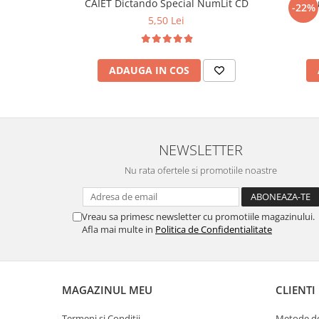
CAIET Dictando Special NumLit CD
Stilo
-22%
5,50 Lei
ADAUGA IN COS
NEWSLETTER
Nu rata ofertele si promotiile noastre
Vreau sa primesc newsletter cu promotiile magazinului.
Afla mai multe in
Politica de Confidentialitate
MAGAZINUL MEU
CLIENTI
Termeni si Conditii
Metode de