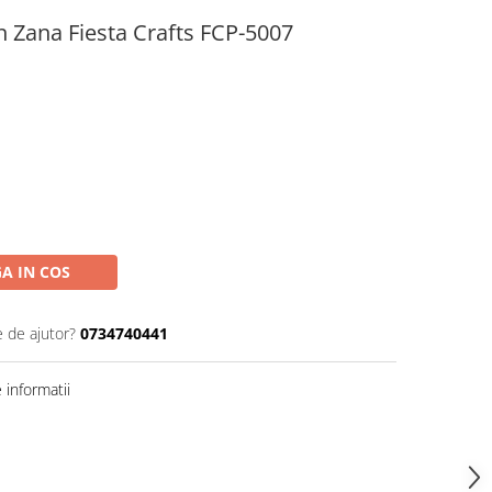
n Zana Fiesta Crafts FCP-5007
A IN COS
e de ajutor?
0734740441
informatii