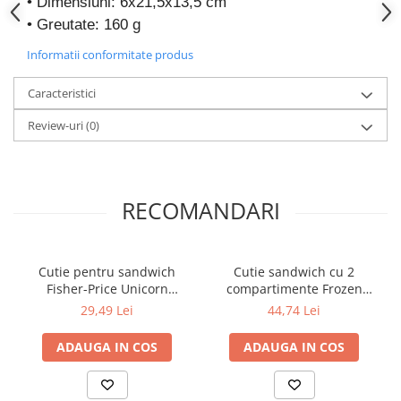
• Dimensiuni: 6x21,5x13,5 cm
• Greutate: 160 g
Informatii conformitate produs
Caracteristici
Review-uri
(0)
RECOMANDARI
Cutie pentru sandwich
Cutie sandwich cu 2
Fisher-Price Unicorn
compartimente Frozen
SunCity GIM57158265
SunCity GIM55137266
29,49 Lei
44,74 Lei
ADAUGA IN COS
ADAUGA IN COS