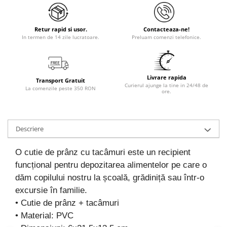
Retur rapid si usor.
Contacteaza-ne!
In termen de 14 zile lucratoare.
Preluam comenzi telefonice.
Livrare rapida
Transport Gratuit
Curierul ajunge la tine in 24/48 de
La comenzile peste 350 RON
ore.
Descriere
O cutie de prânz cu tacâmuri este un recipient
funcțional pentru depozitarea alimentelor pe care o
dăm copilului nostru la școală, grădiniță sau într-o
excursie în familie.
• Cutie de prânz + tacâmuri
• Material: PVC