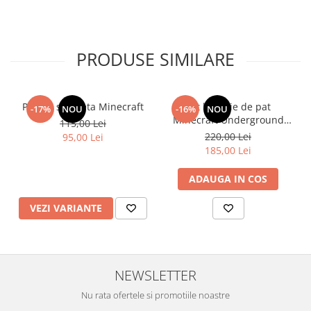
PRODUSE SIMILARE
Pijama salopeta Minecraft
Set lenjerie de pat
-17%
NOU
-16%
NOU
Minecraft Underground
115,00 Lei
Miner 140×200 cm
220,00 Lei
95,00 Lei
185,00 Lei
ADAUGA IN COS
VEZI VARIANTE
NEWSLETTER
Nu rata ofertele si promotiile noastre