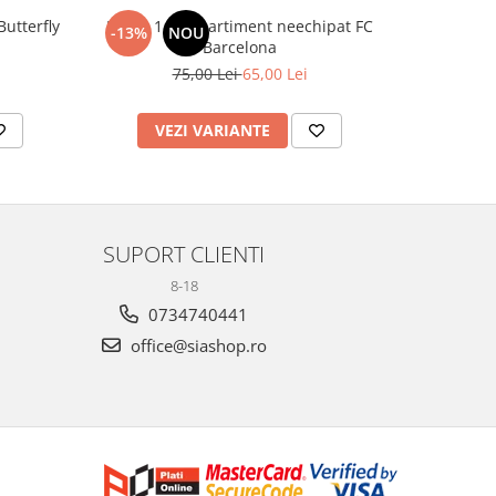
utterfly
Penar 1 compartiment neechipat FC
Sticlă 
-13%
NOU
-20%
Barcelona
75,00 Lei
65,00 Lei
1
VEZI VARIANTE
AD
SUPORT CLIENTI
8-18
0734740441
office@siashop.ro