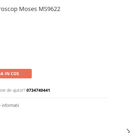
icroscop Moses MS9622
A IN COS
oie de ajutor?
0734740441
informatii