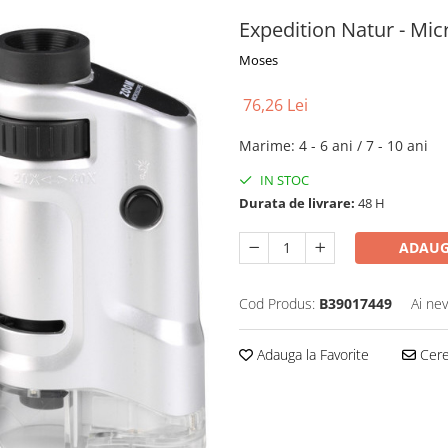
Expedition Natur - M
Moses
76,26 Lei
Marime
:
4 - 6 ani / 7 - 10 ani
IN STOC
Durata de livrare:
48 H
ADAUG
Cod Produs:
B39017449
Ai nev
Adauga la Favorite
Cere 