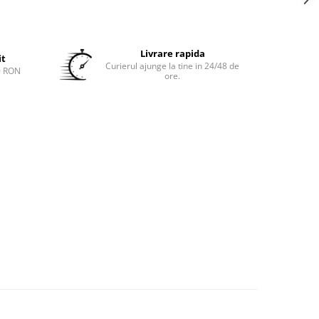
Livrare rapida
it
Curierul ajunge la tine in 24/48 de
0 RON
ore.