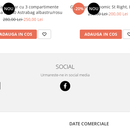
an școlar cu 3 compartimente
Ghiozdan ergonomic St Right, B
NOU
-20%
NOU
Barcelona AB340 Astrabag albastru/rosu
250,00 Lei
200,00 Lei
280,00 Lei
250,00 Lei
ADAUGA IN COS
ADAUGA IN COS
SOCIAL
Urmareste-ne in social media
DATE COMERCIALE