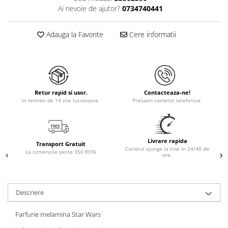
Ai nevoie de ajutor?
0734740441
Adauga la Favorite
Cere informatii
Retur rapid si usor.
Contacteaza-ne!
In termen de 14 zile lucratoare.
Preluam comenzi telefonice.
Livrare rapida
Transport Gratuit
Curierul ajunge la tine in 24/48 de
La comenzile peste 350 RON
ore.
Descriere
Farfurie melamina Star Wars