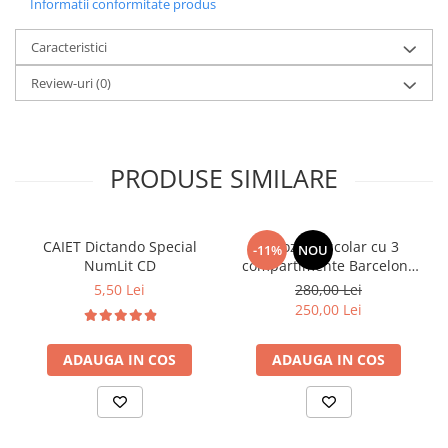
Informatii conformitate produs
Caracteristici
Review-uri
(0)
PRODUSE SIMILARE
CAIET Dictando Special
Ghiozdan școlar cu 3
-11%
NOU
NumLit CD
compartimente Barcelona
AB340 Astrabag
5,50 Lei
280,00 Lei
albastru/rosu
250,00 Lei
ADAUGA IN COS
ADAUGA IN COS