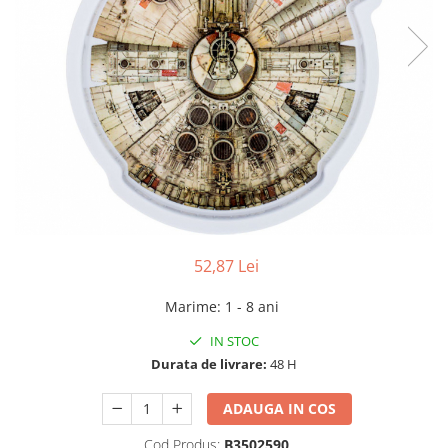
52,87 Lei
Marime
:
1 - 8 ani
IN STOC
Durata de livrare:
48 H
ADAUGA IN COS
Cod Produs:
B3502590