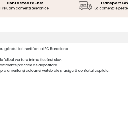
Contacteaza-ne!
Transport Gr
Preluam comenzi telefonice.
La comenzile pest
gândul la tinerii fani ai FC Barcelona.
e fotbal vor fura inima fiecărui elev.
rtimente practice de depozitare.
 umerilor și coloanei vertebrale și asigură confortul copilului.