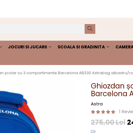
JOCURI SI JUCARII
SCOALA SI GRADINITA
CAMERA
n școlar cu 3 compartimente Barcelona AB330 Astrabag albastru/r
Ghiozdan ș
Barcelona A
Astra
1 Revi
275,00 Lei
2