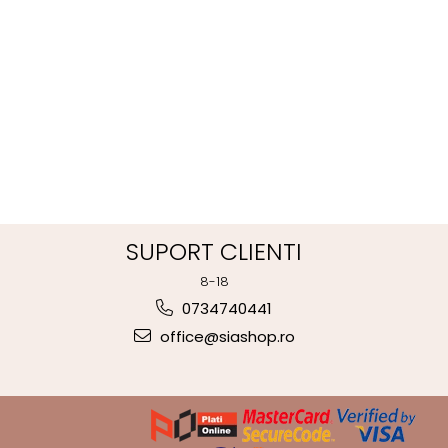
SUPORT CLIENTI
8-18
0734740441
office@siashop.ro