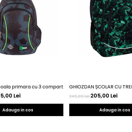
iozdan scoala primara cu 3 compartimente St Right. Footbal BP26
GHIOZDAN ȘCOLAR CU TRE
5,00 Lei
205,00 Lei
245,00 Lei
Adauga in cos
Adauga in cos