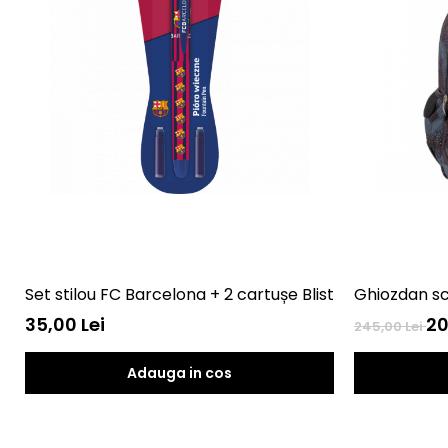
Set stilou FC Barcelona + 2 cartușe Blister Astra
Gh
35,00 Lei
20
245,00 Lei
Adauga in cos