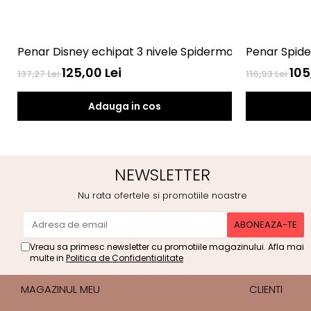
Penar Disney echipat 3 nivele Spiderman
125,00 Lei
105
137,27 Lei
116,93 Lei
Adauga in cos
NEWSLETTER
Nu rata ofertele si promotiile noastre
Vreau sa primesc newsletter cu promotiile magazinului. Afla mai
multe in
Politica de Confidentialitate
MAGAZINUL MEU
CLIENTI