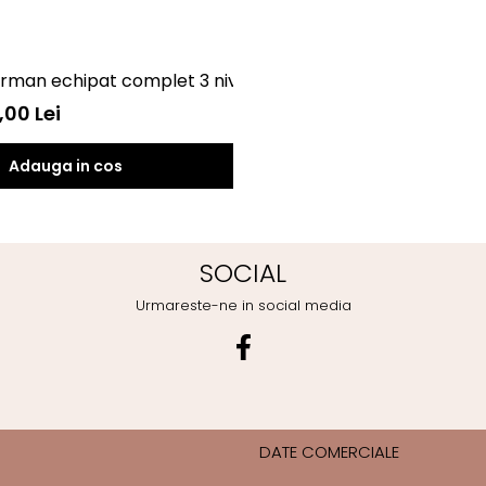
Penar Spiderman echipat complet 3 nivele
,00 Lei
Adauga in cos
SOCIAL
Urmareste-ne in social media
DATE COMERCIALE