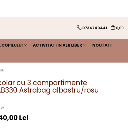
0734740441
0,00
 COPILULUI
ACTIVITATI IN AER LIBER
NOUTATI
osu
colar cu 3 compartimente
B330 Astrabag albastru/rosu
ew
40,00 Lei