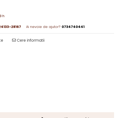
8 h
4133-28167
Ai nevoie de ajutor?
0734740441
te
Cere informatii