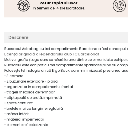
Retur rapid si usor.
In termen de 14 zile lucratoare.
Descriere
Rucsacul Astrabag cu trei compartimente Barcelona a fost conceput cu 
Licență originală a legendarului club FC Barcelona!
Motivul grafic /Logo care se referă la una dintre cele mai iubite echipe d
Rucsacul este echipat cu trei compartimente spatioase pline cu compa
Folosește tehnologia unică Ergo Back, care minimizează presiunea asupra
• 3 camere
• 2 buzunare exterioare - plasa
• organizator în compartimentul frontal
• trageri metalice de fermoar
• căptușeală colorată, imprimată
• spate conturat
• bretele moi cu lungime reglabilă
• mâner întărit
• material impermeabil
• elemente reflectorizante