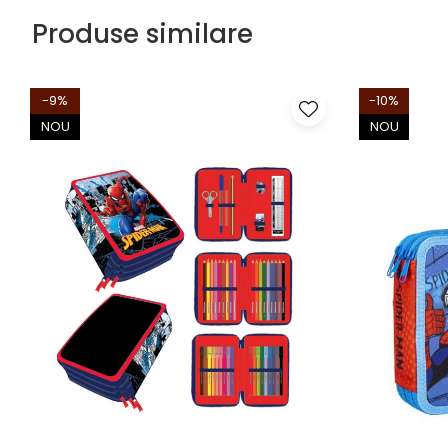
Produse similare
-9%
-10%
NOU
NOU