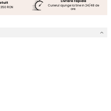
Livrare rapida
atuit
Curierul ajunge la tine in 24/48 de
e 350 RON
ore.