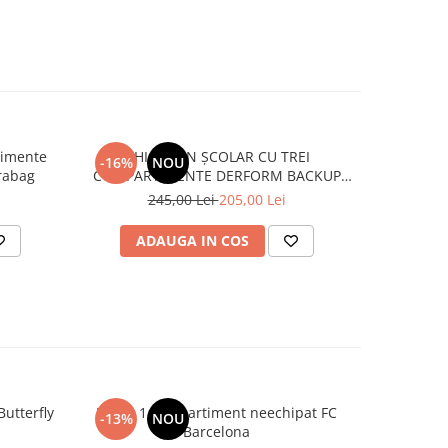
timente
GHIOZDAN ȘCOLAR CU TREI
Ghiozdan
-16%
NOU
-11%
rabag
COMPARTIMENTE DERFORM BACKUP
2
MODEL X LEGEND DRAGON
245,00 Lei
205,00 Lei
ADAUGA IN COS
AD
utterfly
Penar 1 compartiment neechipat FC
Sticlă 
-13%
NOU
-20%
Barcelona