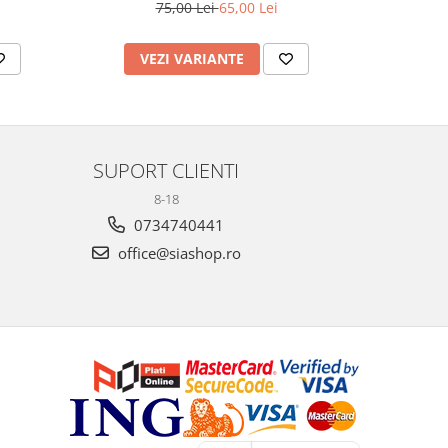
75,00 Lei
65,00 Lei
1
VEZI VARIANTE
AD
SUPORT CLIENTI
8-18
0734740441
office@siashop.ro