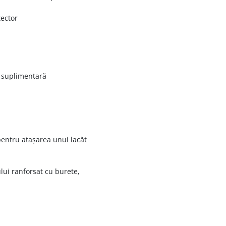
ector
re suplimentară
entru atașarea unui lacăt
ui ranforsat cu burete,