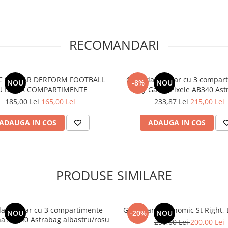
RECOMANDARI
C ȘCOLAR DERFORM FOOTBALL
Ghiozdan școlar cu 3 compar
NOU
-8%
NOU
U DOUĂ COMPARTIMENTE
Play Game Pixele AB340 Ast
185,00 Lei
165,00 Lei
233,87 Lei
215,00 Lei
ADAUGA IN COS
ADAUGA IN COS
PRODUSE SIMILARE
an școlar cu 3 compartimente
Ghiozdan ergonomic St Right, B
NOU
-20%
NOU
Barcelona AB340 Astrabag albastru/rosu
250,00 Lei
200,00 Lei