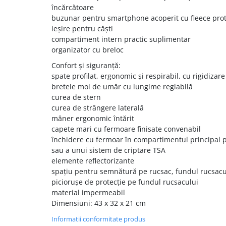
încărcătoare
buzunar pentru smartphone acoperit cu fleece prot
ieșire pentru căști
compartiment intern practic suplimentar
organizator cu breloc
Confort și siguranță:
spate profilat, ergonomic și respirabil, cu rigidiza
bretele moi de umăr cu lungime reglabilă
curea de stern
curea de strângere laterală
mâner ergonomic întărit
capete mari cu fermoare finisate convenabil
închidere cu fermoar în compartimentul principal p
sau a unui sistem de criptare TSA
elemente reflectorizante
spațiu pentru semnătură pe rucsac, fundul rucsacul
piciorușe de protecție pe fundul rucsacului
material impermeabil
Dimensiuni: 43 x 32 x 21 cm
Informatii conformitate produs