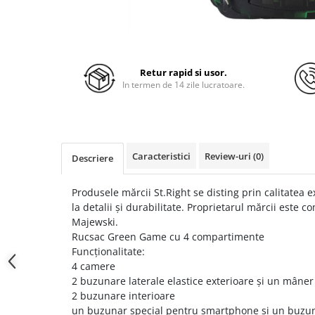
Retur rapid si usor.
In termen de 14 zile lucratoare.
Caracteristici
Review-uri
(0)
Descriere
Produsele mărcii St.Right se disting prin calitatea e
la detalii și durabilitate. Proprietarul mărcii este 
Majewski.
Rucsac Green Game cu 4 compartimente
Funcționalitate:
4 camere
2 buzunare laterale elastice exterioare și un mâne
2 buzunare interioare
un buzunar special pentru smartphone și un buzu