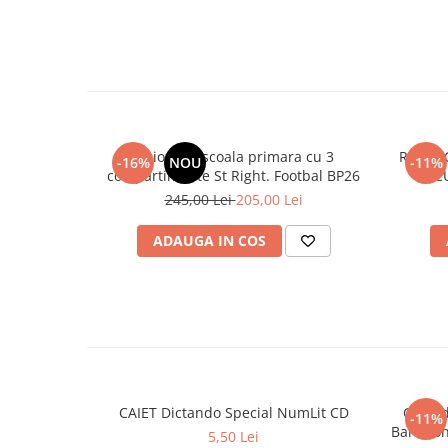
Ghiozdan scoala primara cu 3
RUCSA
-16%
NOU
-11%
compartimente St Right. Footbal BP26
C
245,00 Lei
205,00 Lei
ADAUGA IN COS
CAIET Dictando Special NumLit CD
Ghiozd
-11%
5,50 Lei