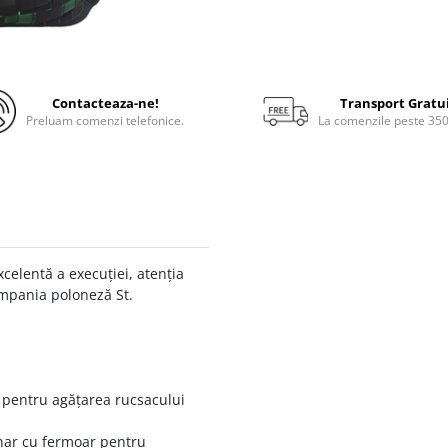
Contacteaza-ne!
Transport Gratu
Preluam comenzi telefonice.
La comenzile peste 35
xcelentă a execuției, atenția
compania poloneză St.
r pentru agățarea rucsacului
nar cu fermoar pentru