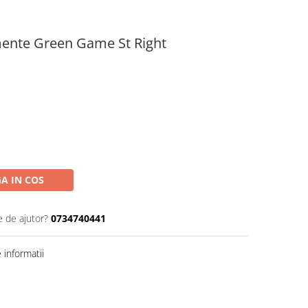
ente Green Game St Right
A IN COS
e de ajutor?
0734740441
informatii