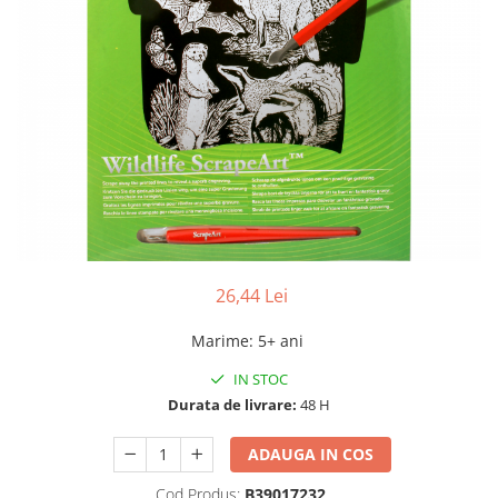
26,44 Lei
Marime
:
5+ ani
IN STOC
Durata de livrare:
48 H
ADAUGA IN COS
Cod Produs:
B39017232