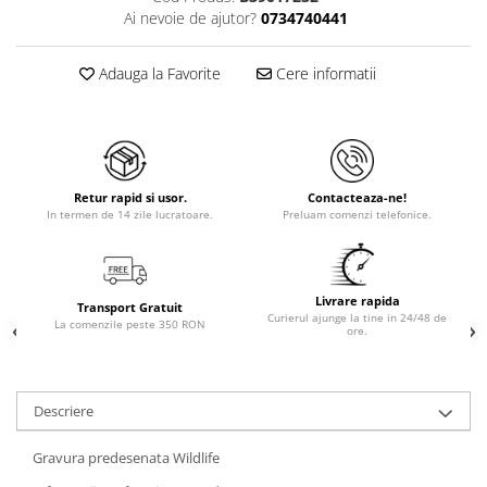
Ai nevoie de ajutor?
0734740441
Adauga la Favorite
Cere informatii
Retur rapid si usor.
Contacteaza-ne!
In termen de 14 zile lucratoare.
Preluam comenzi telefonice.
Livrare rapida
Transport Gratuit
Curierul ajunge la tine in 24/48 de
La comenzile peste 350 RON
ore.
Descriere
Gravura predesenata Wildlife