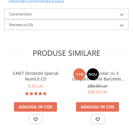
Informatii conformitate produs
Caracteristici
Review-uri
(0)
PRODUSE SIMILARE
CAIET Dictando Special
Ghiozdan școlar cu 3
-11%
NOU
NumLit CD
compartimente Barcelona
AB340 Astrabag
5,50 Lei
280,00 Lei
albastru/rosu
250,00 Lei
ADAUGA IN COS
ADAUGA IN COS