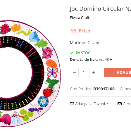
Joc Domino Circular Na
Fiesta Crafts
59,99 Lei
Marime
:
2+ ani
IN STOC
Durata de livrare:
48 H
ADAUG
Cod Produs:
B39017108
Ai nev
Adauga la Favorite
Cere 