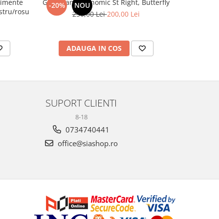
timente
Ghiozdan ergonomic St Right, Butterfly
Penar 1 comp
-20%
NOU
-13%
40 Astrabag albastru/rosu
250,00 Lei
200,00 Lei
ADAUGA IN COS
V
SUPORT CLIENTI
8-18
0734740441
office@siashop.ro