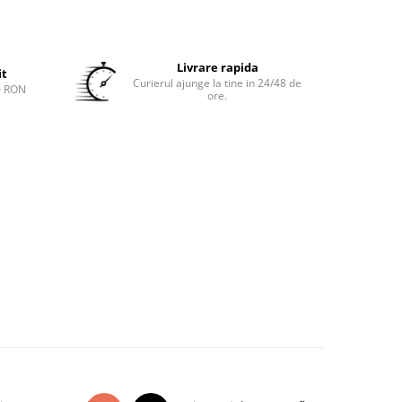
Livrare rapida
it
Curierul ajunge la tine in 24/48 de
0 RON
ore.