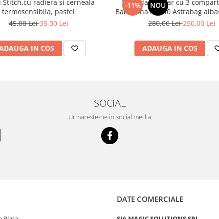
u Stitch,cu radiera si cerneala
Ghiozdan școlar cu 3 compar
-11%
NOU
termosensibila, pastel
Barcelona AB3
45,00 Lei
35,00 Lei
280,00 Lei
250,00 Lei
ADAUGA IN COS
ADAUGA IN COS
SOCIAL
Urmareste-ne in social media
DATE COMERCIALE
 Plata
SIA MAGIC SOLUTIONS SRL