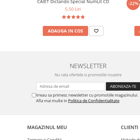
CAIET Dictando Special NumLit CD
Stilo
-22%
5,50 Lei
ADAUGA IN COS
NEWSLETTER
Nu rata ofertele si promotiile noastre
Vreau sa primesc newsletter cu promotiile magazinului.
Afla mai multe in
Politica de Confidentialitate
MAGAZINUL MEU
CLIENTI
Termeni si Conditii
Metode de