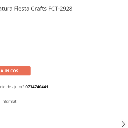
tura Fiesta Crafts FCT-2928
A IN COS
oie de ajutor?
0734740441
informatii