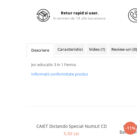
Retur rapid si usor.
In termen de 14 zile lucratoare.
Caracteristici
Video
(1)
Review-uri
(0)
Descriere
Joc educativ 3 in 1 Ferma
Informatii conformitate produs
CAIET Dictando Special NumLit CD
Ghiozd
-11%
5,50 Lei