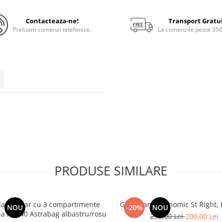
Contacteaza-ne!
Transport Gratu
Preluam comenzi telefonice.
La comenzile peste 35
PRODUSE SIMILARE
an școlar cu 3 compartimente
Ghiozdan ergonomic St Right, B
NOU
-20%
NOU
Barcelona AB340 Astrabag albastru/rosu
250,00 Lei
200,00 Lei