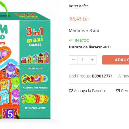
Roter Kafer
86,43 Lei
Marime
:
+ 3 ani
IN STOC
Durata de livrare:
48 H
ADAUG
Cod Produs:
B39017771
Ai nev
Adauga la Favorite
Cere 