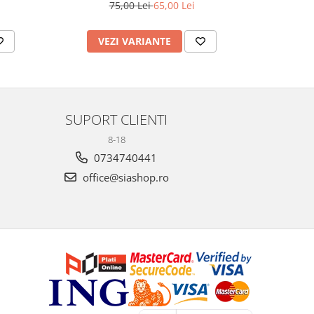
75,00 Lei
65,00 Lei
1
VEZI VARIANTE
AD
SUPORT CLIENTI
8-18
0734740441
office@siashop.ro