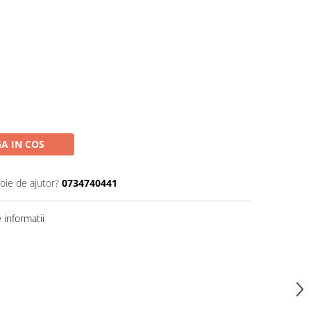
A IN COS
oie de ajutor?
0734740441
informatii