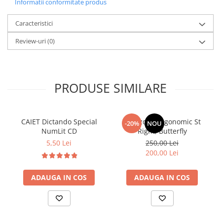
Informatii conformitate produs
Caracteristici
Review-uri
(0)
PRODUSE SIMILARE
CAIET Dictando Special
Ghiozdan ergonomic St
-20%
NOU
NumLit CD
Right, Butterfly
5,50 Lei
250,00 Lei
200,00 Lei
ADAUGA IN COS
ADAUGA IN COS