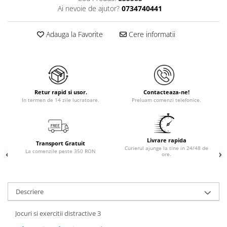
Ai nevoie de ajutor?
0734740441
Adauga la Favorite
Cere informatii
Retur rapid si usor.
Contacteaza-ne!
In termen de 14 zile lucratoare.
Preluam comenzi telefonice.
Livrare rapida
Transport Gratuit
Curierul ajunge la tine in 24/48 de
La comenzile peste 350 RON
ore.
Descriere
Jocuri si exercitii distractive 3