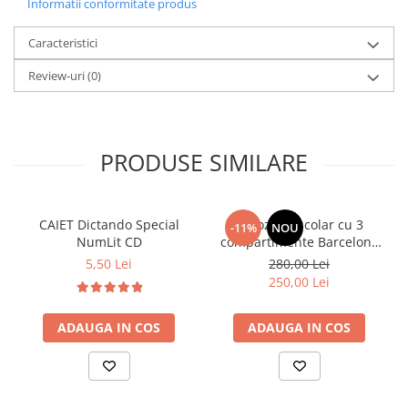
Informatii conformitate produs
Caracteristici
Review-uri
(0)
PRODUSE SIMILARE
CAIET Dictando Special
Ghiozdan școlar cu 3
-11%
NOU
NumLit CD
compartimente Barcelona
AB340 Astrabag
5,50 Lei
280,00 Lei
albastru/rosu
250,00 Lei
ADAUGA IN COS
ADAUGA IN COS