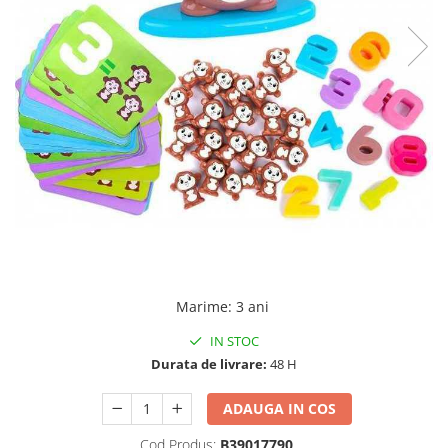
Marime
:
3 ani
IN STOC
Durata de livrare:
48 H
ADAUGA IN COS
Cod Produs:
B39017790