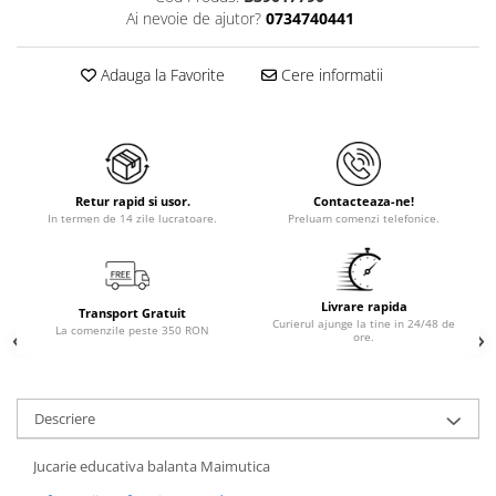
Ai nevoie de ajutor?
0734740441
Adauga la Favorite
Cere informatii
Retur rapid si usor.
Contacteaza-ne!
In termen de 14 zile lucratoare.
Preluam comenzi telefonice.
Livrare rapida
Transport Gratuit
Curierul ajunge la tine in 24/48 de
La comenzile peste 350 RON
ore.
Descriere
Jucarie educativa balanta Maimutica