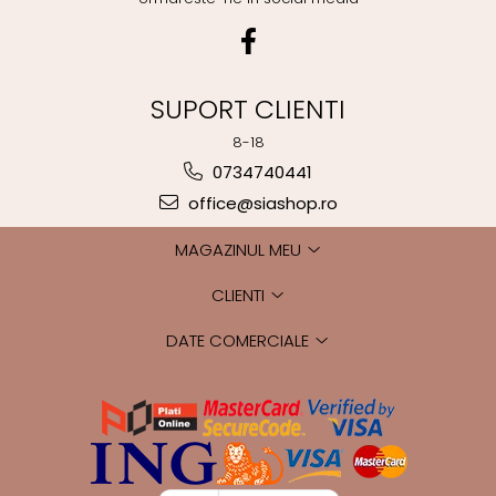
SUPORT CLIENTI
8-18
0734740441
office@siashop.ro
MAGAZINUL MEU
CLIENTI
DATE COMERCIALE