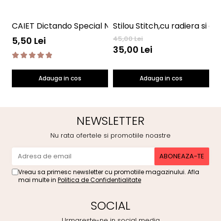
CAIET Dictando Special NumLit CD
Stilou Stitch,cu radiera si c
45,00 Lei
28
5,50 Lei
35,00 Lei
2
Adauga in cos
Adauga in cos
NEWSLETTER
Nu rata ofertele si promotiile noastre
Vreau sa primesc newsletter cu promotiile magazinului. Afla
mai multe in
Politica de Confidentialitate
SOCIAL
Urmareste-ne in social media