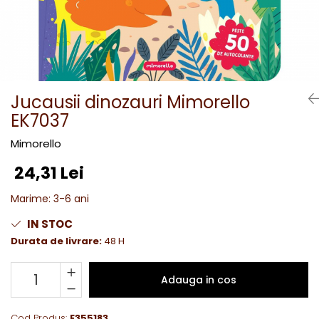
Jucausii dinozauri Mimorello
EK7037
Mimorello
24,31 Lei
Marime
:
3-6 ani
IN STOC
Durata de livrare:
48 H
Adauga in cos
Cod Produs:
E355183