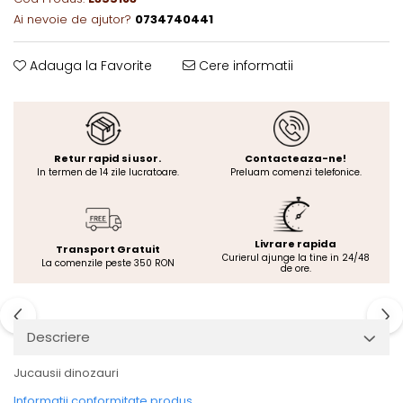
Ai nevoie de ajutor?
0734740441
Adauga la Favorite
Cere informatii
Retur rapid si usor.
Contacteaza-ne!
In termen de 14 zile lucratoare.
Preluam comenzi telefonice.
Livrare rapida
Transport Gratuit
Curierul ajunge la tine in 24/48
La comenzile peste 350 RON
de ore.
Descriere
Jucausii dinozauri
Informatii conformitate produs