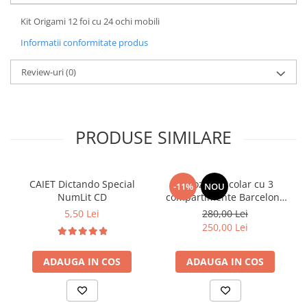
Kit Origami 12 foi cu 24 ochi mobili
Informatii conformitate produs
Review-uri
(0)
PRODUSE SIMILARE
CAIET Dictando Special
Ghiozdan școlar cu 3
-11%
NOU
NumLit CD
compartimente Barcelona
AB340 Astrabag
5,50 Lei
280,00 Lei
albastru/rosu
250,00 Lei
ADAUGA IN COS
ADAUGA IN COS