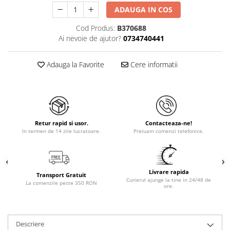
ADAUGA IN COS
Cod Produs:
B370688
Ai nevoie de ajutor?
0734740441
Adauga la Favorite
Cere informatii
Retur rapid si usor.
Contacteaza-ne!
In termen de 14 zile lucratoare.
Preluam comenzi telefonice.
Livrare rapida
Transport Gratuit
Curierul ajunge la tine in 24/48 de
La comenzile peste 350 RON
ore.
Descriere