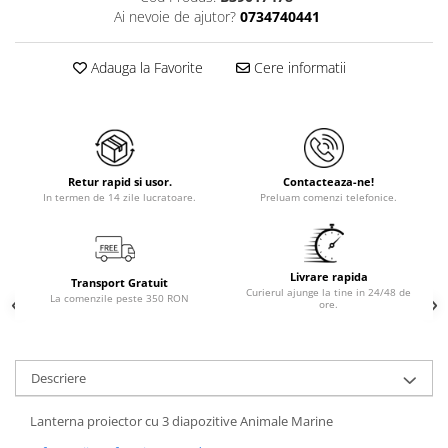
Ai nevoie de ajutor?
0734740441
Adauga la Favorite
Cere informatii
Retur rapid si usor.
Contacteaza-ne!
In termen de 14 zile lucratoare.
Preluam comenzi telefonice.
Livrare rapida
Transport Gratuit
Curierul ajunge la tine in 24/48 de
La comenzile peste 350 RON
ore.
Descriere
Lanterna proiector cu 3 diapozitive Animale Marine