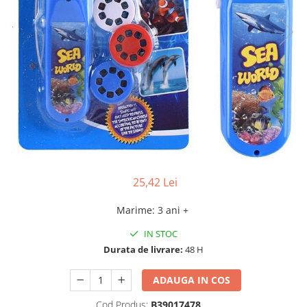
25,42 Lei
Marime
:
3 ani +
IN STOC
Durata de livrare:
48 H
ADAUGA IN COS
Cod Produs:
B39017478