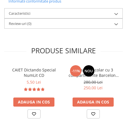
Informatii conformitate produs
Caracteristici
Review-uri
(0)
PRODUSE SIMILARE
CAIET Dictando Special
Ghiozdan școlar cu 3
-11%
NOU
NumLit CD
compartimente Barcelona
AB340 Astrabag
5,50 Lei
280,00 Lei
albastru/rosu
250,00 Lei
ADAUGA IN COS
ADAUGA IN COS