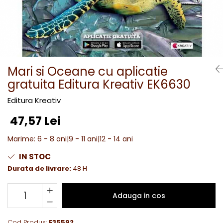
Mari si Oceane cu aplicatie
gratuita Editura Kreativ EK6630
Editura Kreativ
47,57 Lei
Marime
:
6 - 8 ani|9 - 11 ani|12 - 14 ani
IN STOC
Durata de livrare:
48 H
Adauga in cos
Cod Produs:
E35592