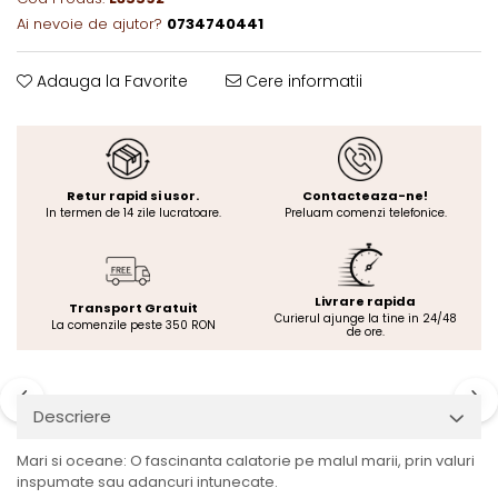
Ai nevoie de ajutor?
0734740441
Adauga la Favorite
Cere informatii
Retur rapid si usor.
Contacteaza-ne!
In termen de 14 zile lucratoare.
Preluam comenzi telefonice.
Livrare rapida
Transport Gratuit
Curierul ajunge la tine in 24/48
La comenzile peste 350 RON
de ore.
Descriere
Mari si oceane: O fascinanta calatorie pe malul marii, prin valuri
inspumate sau adancuri intunecate.