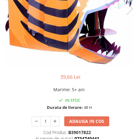
39,66 Lei
Marime
:
5+ ani
IN STOC
Durata de livrare:
48 H
ADAUGA IN COS
Cod Produs:
B39017822
Ai nevoie de ajutor?
0734740441