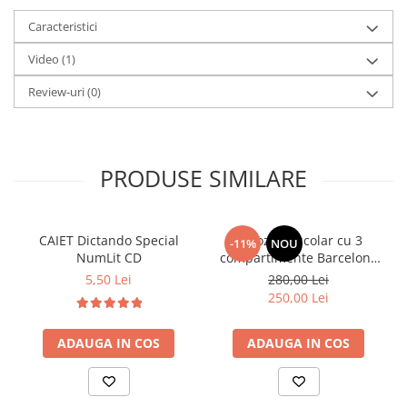
Caracteristici
Video
(1)
Review-uri
(0)
PRODUSE SIMILARE
CAIET Dictando Special
Ghiozdan școlar cu 3
-11%
NOU
NumLit CD
compartimente Barcelona
AB340 Astrabag
5,50 Lei
280,00 Lei
albastru/rosu
250,00 Lei
ADAUGA IN COS
ADAUGA IN COS