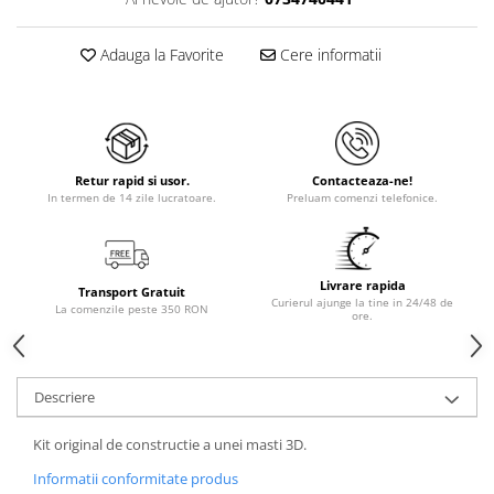
Adauga la Favorite
Cere informatii
Retur rapid si usor.
Contacteaza-ne!
In termen de 14 zile lucratoare.
Preluam comenzi telefonice.
Livrare rapida
Transport Gratuit
Curierul ajunge la tine in 24/48 de
La comenzile peste 350 RON
ore.
Descriere
Kit original de constructie a unei masti 3D.
Informatii conformitate produs