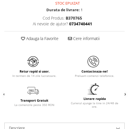
STOC EPUIZAT
Durata de livrare:
1
Cod Produs:
B370765
Ai nevoie de ajutor?
0734740441
Adauga la Favorite
Cere informatii
Retur rapid si usor.
Contacteaza-ne!
In termen de 14 zile lucratoare.
Preluam comenzi telefonice.
Livrare rapida
Transport Gratuit
Curierul ajunge la tine in 24/48 de
La comenzile peste 350 RON
ore.
Descriere