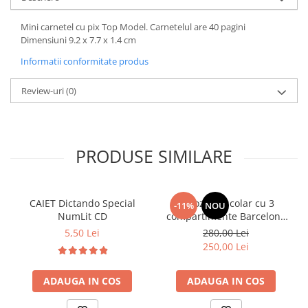
Mini carnetel cu pix Top Model. Carnetelul are 40 pagini
Dimensiuni 9.2 x 7.7 x 1.4 cm
Informatii conformitate produs
Review-uri
(0)
PRODUSE SIMILARE
CAIET Dictando Special
Ghiozdan școlar cu 3
-11%
NOU
NumLit CD
compartimente Barcelona
AB340 Astrabag
5,50 Lei
280,00 Lei
albastru/rosu
250,00 Lei
ADAUGA IN COS
ADAUGA IN COS