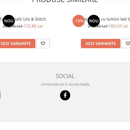
Tenisi inalti Lilo & Stitch
Tenisi inalti cu lumini led S
NOU
-10%
NOU
203,36 Lei
172,86 Lei
203,36 Lei
183,03 Lei
VEZI VARIANTE
VEZI VARIANTE
SOCIAL
Urmareste-ne in social media