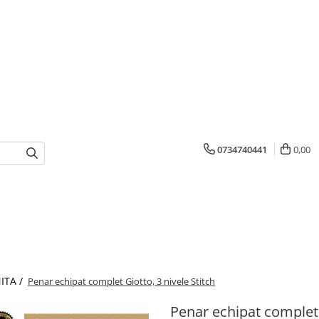
0734740441
0,00
ITA /
Penar echipat complet Giotto, 3 nivele Stitch
Penar echipat complet G