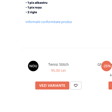
- 1 pix albastru
- 1 pix roșu
- 2 rigle
Informatii conformitate produs
Tenisi Stitch
Ghiozdan 
NOU
-25%
95,00 Lei
1
VEZI VARIANTE