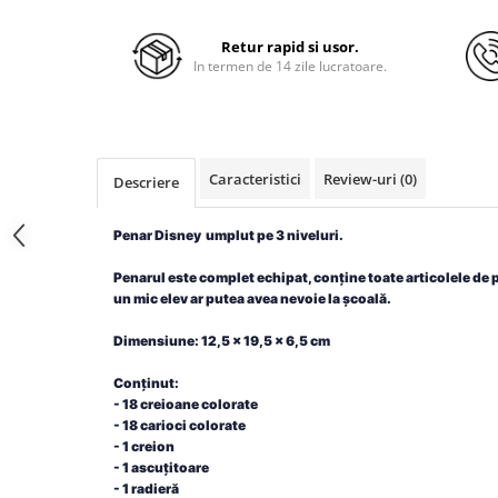
Retur rapid si usor.
In termen de 14 zile lucratoare.
Caracteristici
Review-uri
(0)
Descriere
Penar Disney umplut pe 3 niveluri.
Penarul este complet echipat, conține toate articolele de 
un mic elev ar putea avea nevoie la școală.
Dimensiune: 12,5 x 19,5 x 6,5 cm
Conținut:
- 18 creioane colorate
- 18 carioci colorate
- 1 creion
- 1 ascuțitoare
- 1 radieră