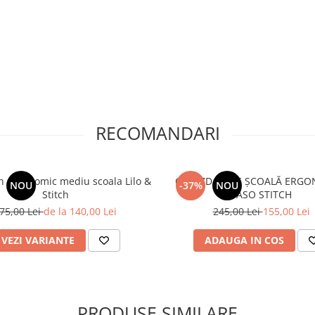
RECOMANDARI
ergonomic mediu scoala Lilo &
GHIOZDAN DE ȘCOALĂ ERGO
NOU
-37%
NOU
Stitch
PASO STITCH
75,00 Lei
de la 140,00 Lei
245,00 Lei
155,00 Lei
VEZI VARIANTE
ADAUGA IN COS
PRODUSE SIMILARE