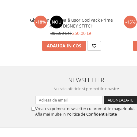
Ghiozdan de școală ușor CoolPack Prime
-18%
NOU
-15%
41 cm DISNEY STITCH
305,00 Lei
250,00 Lei
ADAUGA IN COS
NEWSLETTER
Nu rata ofertele si promotiile noastre
Vreau sa primesc newsletter cu promotiile magazinului.
Afla mai multe in
Politica de Confidentialitate