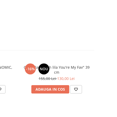
NOMIC,
Ghiozdan Stitch lila You're My Fav" 39
-16%
NOU
cm
155,00 Lei
130,00 Lei
ADAUGA IN COS