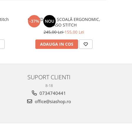
titch
GHIOZDAN DE ȘCOALĂ ERGONOMIC,
Penar echipat complet 3 nivele Lilo &
-37%
NOU
-26%
PASO STITCH
245,00 Lei
155,00 Lei
1
ADAUGA IN COS
AD
SUPORT CLIENTI
8-18
0734740441
office@siashop.ro