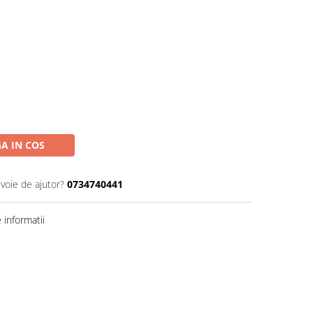
A IN COS
evoie de ajutor?
0734740441
informatii