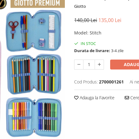
Giotto
140,00 Lei
135,00 Lei
Model
:
Stitch
IN STOC
Durata de livrare:
3-4 zile
ADAUG
Cod Produs:
2700001261
Ai n
Adauga la Favorite
Cere 