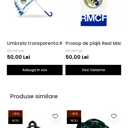
Umbrela transparenta Real Madrid
Prosop de plajă Real Madri
S
60,00 Lei
65,00 Lei
70
50,00 Lei
50,00 Lei
6
Adauga in cos
Vezi Variante
Produse similare
-16%
-16%
NOU
NOU