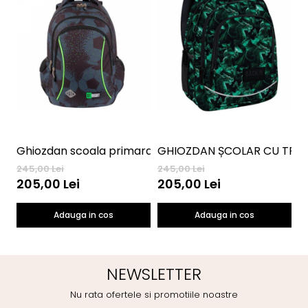
Ghiozdan scoala primara cu 3 compartimente St Ri
GHIOZDAN ȘCOLAR CU TRE
G
245,00 Lei
245,00 Lei
23
205,00 Lei
205,00 Lei
2
Adauga in cos
Adauga in cos
NEWSLETTER
Nu rata ofertele si promotiile noastre