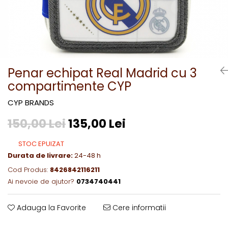
Penar echipat Real Madrid cu 3
compartimente CYP
CYP BRANDS
150,00 Lei
135,00 Lei
STOC EPUIZAT
Durata de livrare:
24-48 h
Cod Produs:
8426842116211
Ai nevoie de ajutor?
0734740441
Adauga la Favorite
Cere informatii