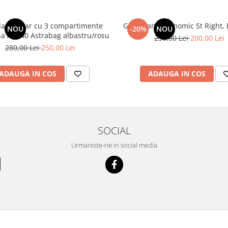
an școlar cu 3 compartimente
Ghiozdan ergonomic St Right, B
NOU
-20%
NOU
Barcelona AB340 Astrabag albastru/rosu
250,00 Lei
200,00 Lei
280,00 Lei
250,00 Lei
ADAUGA IN COS
ADAUGA IN COS
SOCIAL
Urmareste-ne in social media