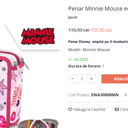
Penar Minnie Mouse ec
Javoli
116,93 Lei
105,00 Lei
Penar Disney umplut pe 3 niveluri
Model
:
Minnie Mouse
IN STOC
Durata de livrare:
1
ADAUG
Cod Produs:
EWA30008MN
Ai
Adauga la Favorite
Cere 