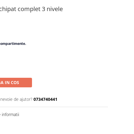
hipat complet 3 nivele
/compartimente.
A IN COS
 nevoie de ajutor?
0734740441
informatii