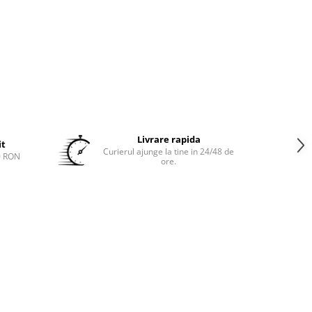
Livrare rapida
it
Curierul ajunge la tine in 24/48 de
0 RON
ore.