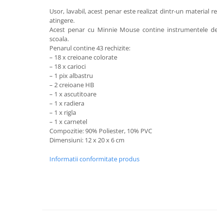
Usor, lavabil, acest penar este realizat dintr-un material re
atingere.
Acest penar cu Minnie Mouse contine instrumentele de 
scoala.
Penarul contine 43 rechizite:
– 18 x creioane colorate
– 18 x carioci
– 1 pix albastru
– 2 creioane HB
– 1 x ascutitoare
– 1 x radiera
– 1 x rigla
– 1 x carnetel
Compozitie: 90% Poliester, 10% PVC
Dimensiuni: 12 x 20 x 6 cm
Informatii conformitate produs