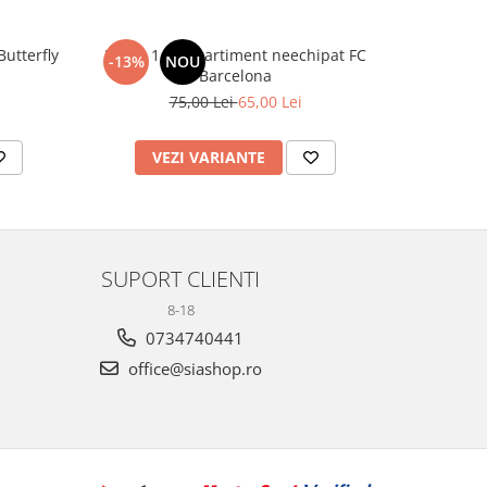
utterfly
Penar 1 compartiment neechipat FC
Sticlă 
-13%
NOU
-20%
Barcelona
75,00 Lei
65,00 Lei
1
VEZI VARIANTE
AD
SUPORT CLIENTI
8-18
0734740441
office@siashop.ro