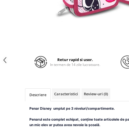
Retur rapid si usor.
In termen de 14 zile lucratoare.
Caracteristici
Review-uri
(0)
Descriere
Penar Disney umplut pe 3 niveluri/compartimente.
Penarul este complet echipat, conține toate articolele de p
un mic elev ar putea avea nevoie la școală.