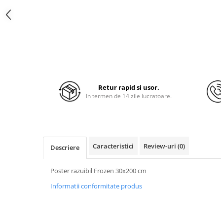
Retur rapid si usor.
In termen de 14 zile lucratoare.
Caracteristici
Review-uri
(0)
Descriere
Poster razuibil Frozen 30x200 cm
Informatii conformitate produs