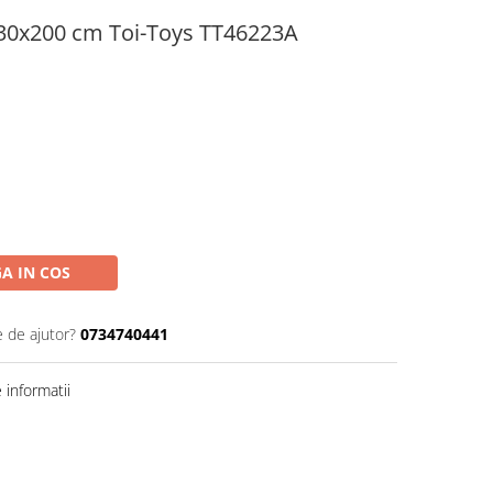
n 30x200 cm Toi-Toys TT46223A
A IN COS
e de ajutor?
0734740441
informatii