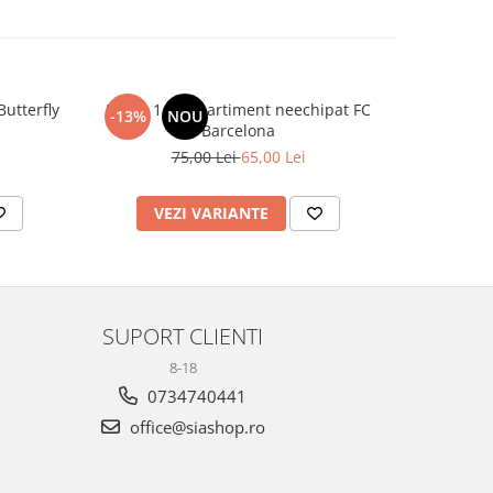
utterfly
Penar 1 compartiment neechipat FC
Sticlă 
-13%
NOU
-20%
Barcelona
75,00 Lei
65,00 Lei
1
VEZI VARIANTE
AD
SUPORT CLIENTI
8-18
0734740441
office@siashop.ro