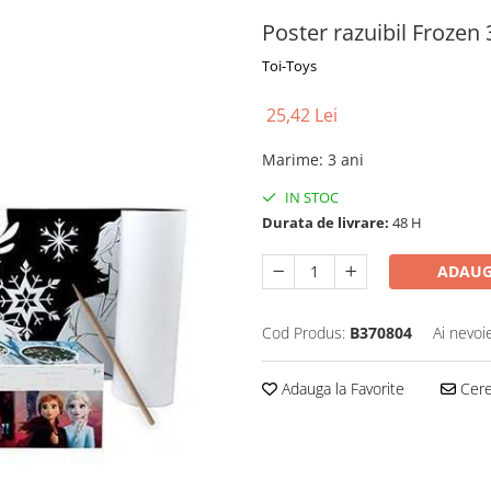
Poster razuibil Froze
Toi-Toys
25,42 Lei
Marime
:
3 ani
IN STOC
Durata de livrare:
48 H
ADAUG
Cod Produs:
B370804
Ai nevoi
Adauga la Favorite
Cere 