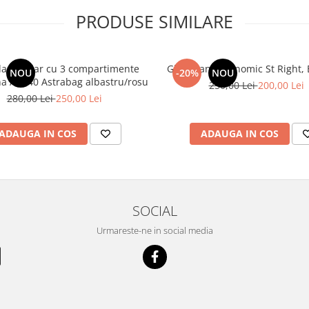
PRODUSE SIMILARE
an școlar cu 3 compartimente
Ghiozdan ergonomic St Right, B
NOU
-20%
NOU
Barcelona AB340 Astrabag albastru/rosu
250,00 Lei
200,00 Lei
280,00 Lei
250,00 Lei
ADAUGA IN COS
ADAUGA IN COS
SOCIAL
Urmareste-ne in social media