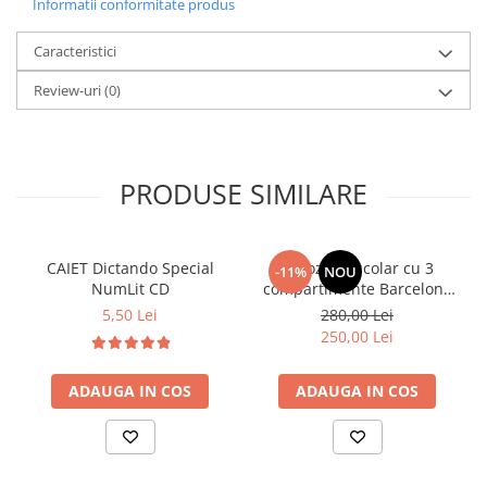
Informatii conformitate produs
Caracteristici
Review-uri
(0)
PRODUSE SIMILARE
CAIET Dictando Special
Ghiozdan școlar cu 3
-11%
NOU
NumLit CD
compartimente Barcelona
AB340 Astrabag
5,50 Lei
280,00 Lei
albastru/rosu
250,00 Lei
ADAUGA IN COS
ADAUGA IN COS