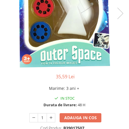
35,59 Lei
Marime
:
3 ani +
IN STOC
Durata de livrare:
48 H
ADAUGA IN COS
Cod Produs:
B39017507