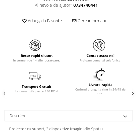
Ai nevoie de ajutor?
0734740441
Adauga la Favorite
Cere informatii
Retur rapid si usor.
Contacteaza-ne!
In termen de 14 zile lucratoare.
Preluam comenzi telefonice.
Livrare rapida
Transport Gratuit
Curierul ajunge la tine in 24/48 de
La comenzile peste 350 RON
ore.
Descriere
Proiector cu suport, 3 diapozitive Imagini din Spatiu