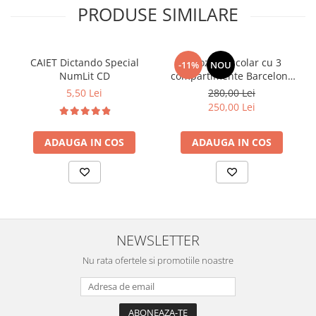
PRODUSE SIMILARE
CAIET Dictando Special
Ghiozdan școlar cu 3
-11%
NOU
NumLit CD
compartimente Barcelona
AB340 Astrabag
5,50 Lei
280,00 Lei
albastru/rosu
250,00 Lei
ADAUGA IN COS
ADAUGA IN COS
NEWSLETTER
Nu rata ofertele si promotiile noastre