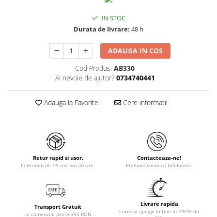
IN STOC
Durata de livrare:
48 h
ADAUGA IN COS
Cod Produs:
AB330
Ai nevoie de ajutor?
0734740441
Adauga la Favorite
Cere informatii
Retur rapid si usor.
Contacteaza-ne!
In termen de 14 zile lucratoare.
Preluam comenzi telefonice.
Livrare rapida
Transport Gratuit
Curierul ajunge la tine in 24/48 de
La comenzile peste 350 RON