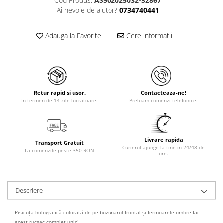
Cod Produs:
AS502025032-32867
Ai nevoie de ajutor?
0734740441
Adauga la Favorite
Cere informatii
Retur rapid si usor.
Contacteaza-ne!
In termen de 14 zile lucratoare.
Preluam comenzi telefonice.
Livrare rapida
Transport Gratuit
Curierul ajunge la tine in 24/48 de
La comenzile peste 350 RON
ore.
Descriere
Pisicuța holografică colorată de pe buzunarul frontal și fermoarele ombre fac
acest rucsac complet unic!