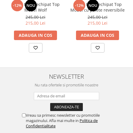
Penar triplu echipat Top
Penar triplu echipat Top
-12%
NOU
-12%
NOU
Model Wolf
Model cu paiete reversibile
245,00 Lei
245,00 Lei
215,00 Lei
215,00 Lei
ADAUGA IN COS
ADAUGA IN COS
NEWSLETTER
Nu rata ofertele si promotiile noastre
Vreau sa primesc newsletter cu promotiile
magazinului. Afla mai multe in
Politica de
Confidentialitate