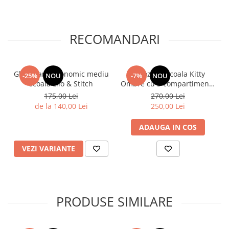
RECOMANDARI
Ghiozdan ergonomic mediu
Ghiozdan școala Kitty
-25%
NOU
-7%
NOU
scoala Lilo & Stitch
Ombre cu 3 compartimente
Astra
175,00 Lei
270,00 Lei
de la 140,00 Lei
250,00 Lei
ADAUGA IN COS
VEZI VARIANTE
PRODUSE SIMILARE