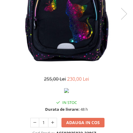
255,00 Lei
230,00 Lei
IN STOC
Durata de livrare:
48 h
ADAUGA IN COS