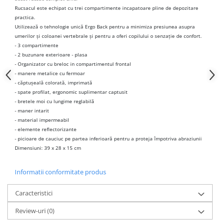
Rucsacul este echipat cu trei compartimente incapatoare pline de depozitare
practica.
Utilizează o tehnologie unică Ergo Back pentru a minimiza presiunea asupra
umerilor și coloanei vertebrale și pentru a oferi copilului o senzație de confort.
- 3 compartimente
- 2 buzunare exterioare - plasa
- Organizator cu breloc in compartimentul frontal
- manere metalice cu fermoar
- căptușeală colorată, imprimată
- spate profilat, ergonomic suplimentar captusit
- bretele moi cu lungime reglabilă
- maner intarit
- material impermeabil
- elemente reflectorizante
- picioare de cauciuc pe partea inferioară pentru a proteja împotriva abraziunii
Dimensiuni: 39 x 28 x 15 cm
Informatii conformitate produs
Caracteristici
Review-uri
(0)