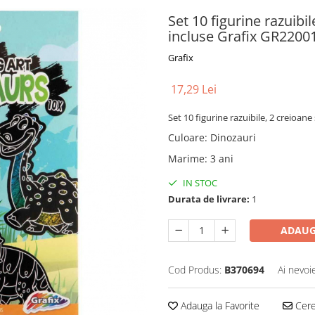
Set 10 figurine razuibil
incluse Grafix GR2200
Grafix
17,29 Lei
Set 10 figurine razuibile, 2 creioane
Culoare
:
Dinozauri
Marime
:
3 ani
IN STOC
Durata de livrare:
1
ADAUG
Cod Produs:
B370694
Ai nevoi
Adauga la Favorite
Cere 