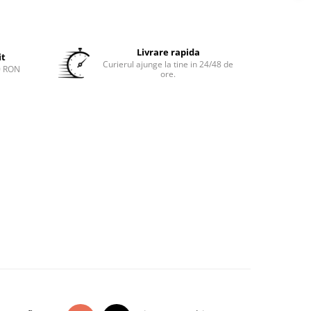
Livrare rapida
it
Curierul ajunge la tine in 24/48 de
0 RON
ore.