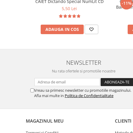
CAIET Dictando Special NumLit CD
Ghiozd
-11%
5,50 Lei
ADAUGA IN COS
NEWSLETTER
Nu rata ofertele si promotiile noastre
Vreau sa primesc newsletter cu promotiile magazinului.
Afla mai multe in
Politica de Confidentialitate
MAGAZINUL MEU
CLIENTI
Termeni si Conditii
Metode de