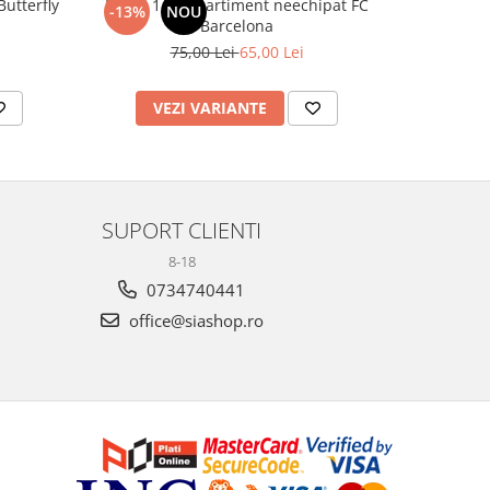
utterfly
Penar 1 compartiment neechipat FC
Sticlă 
-13%
NOU
-20%
Barcelona
75,00 Lei
65,00 Lei
1
VEZI VARIANTE
AD
SUPORT CLIENTI
8-18
0734740441
office@siashop.ro