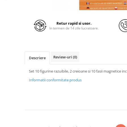
Retur rapid si usor.
In termen de 14 zile lucratoare.
Review-uri
(0)
Descriere
Set 10 figurine razuibile, 2 creioane si 10 fasii magnetice in
Informatii conformitate produs