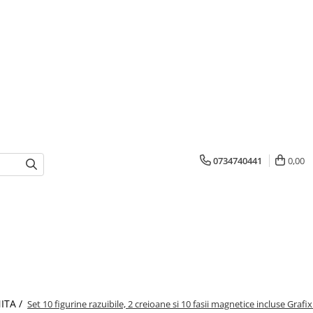
0734740441
0,00
ITA /
Set 10 figurine razuibile, 2 creioane si 10 fasii magnetice incluse Graf