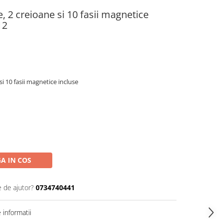
e, 2 creioane si 10 fasii magnetice
12
 si 10 fasii magnetice incluse
A IN COS
e de ajutor?
0734740441
informatii