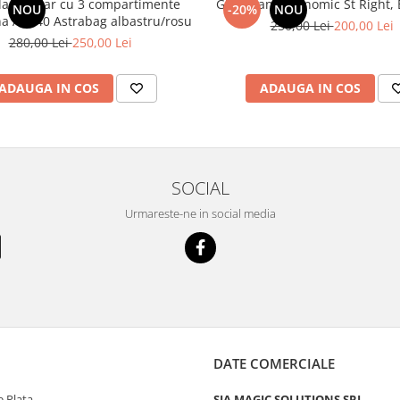
an școlar cu 3 compartimente
Ghiozdan ergonomic St Right, B
NOU
-20%
NOU
Barcelona AB340 Astrabag albastru/rosu
250,00 Lei
200,00 Lei
280,00 Lei
250,00 Lei
ADAUGA IN COS
ADAUGA IN COS
SOCIAL
Urmareste-ne in social media
DATE COMERCIALE
 Plata
SIA MAGIC SOLUTIONS SRL