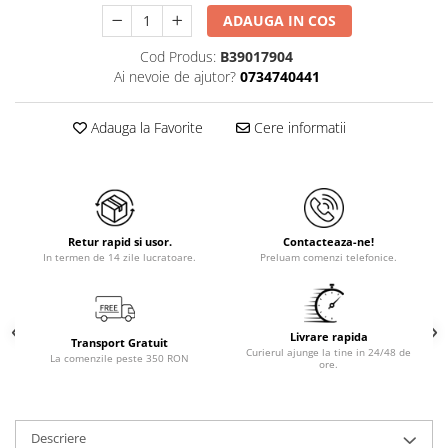
ADAUGA IN COS
Cod Produs:
B39017904
Ai nevoie de ajutor?
0734740441
Adauga la Favorite
Cere informatii
Retur rapid si usor.
Contacteaza-ne!
In termen de 14 zile lucratoare.
Preluam comenzi telefonice.
Livrare rapida
Transport Gratuit
Curierul ajunge la tine in 24/48 de
La comenzile peste 350 RON
ore.
Descriere