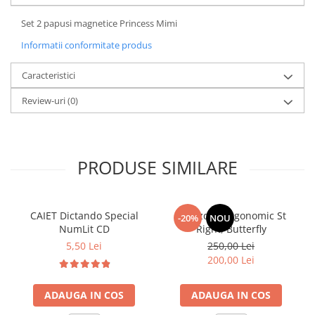
Set 2 papusi magnetice Princess Mimi
Informatii conformitate produs
Caracteristici
Review-uri
(0)
PRODUSE SIMILARE
CAIET Dictando Special
Ghiozdan ergonomic St
-20%
NOU
NumLit CD
Right, Butterfly
5,50 Lei
250,00 Lei
200,00 Lei
ADAUGA IN COS
ADAUGA IN COS