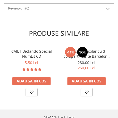
Review-uri
(0)
PRODUSE SIMILARE
CAIET Dictando Special
Ghiozdan școlar cu 3
-11%
NOU
NumLit CD
compartimente Barcelona
AB340 Astrabag
5,50 Lei
280,00 Lei
albastru/rosu
250,00 Lei
ADAUGA IN COS
ADAUGA IN COS
NEWSLETTER