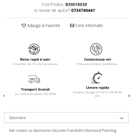
Cod Produs:
B39018030
Ai nevoie de ajutor?
0734740441
Adauga la Favorite
Cere informatii
Retur rapid si usor.
Contacteaza-ne!
In termen de 14 zile lucratoare.
Preluam comenzi telefonice.
Livrare rapida
Transport Gratuit
Curierul ajunge la tine in 24/48 de
La comenzile peste 350 RON
ore.
Descriere
Set creativ cu diamante rotunde Trandafiri Diamond Painting