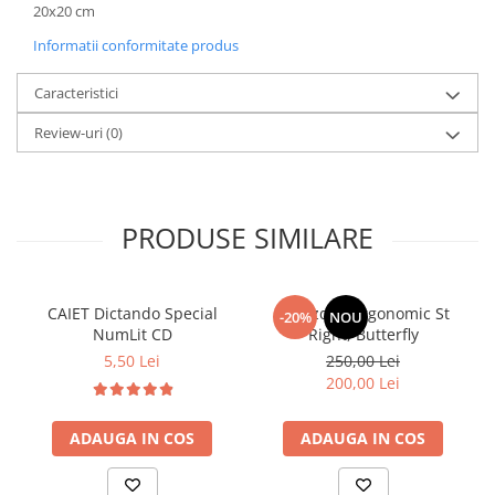
20x20 cm
Informatii conformitate produs
Caracteristici
Review-uri
(0)
PRODUSE SIMILARE
CAIET Dictando Special
Ghiozdan ergonomic St
-20%
NOU
NumLit CD
Right, Butterfly
5,50 Lei
250,00 Lei
200,00 Lei
ADAUGA IN COS
ADAUGA IN COS