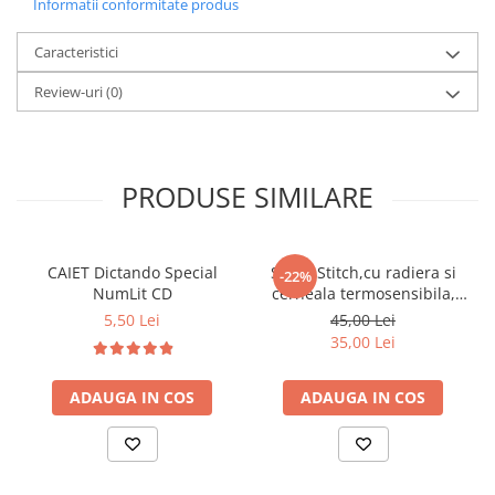
Informatii conformitate produs
Caracteristici
Review-uri
(0)
PRODUSE SIMILARE
CAIET Dictando Special
Stilou Stitch,cu radiera si
-22%
NumLit CD
cerneala termosensibila,
pastel
5,50 Lei
45,00 Lei
35,00 Lei
ADAUGA IN COS
ADAUGA IN COS