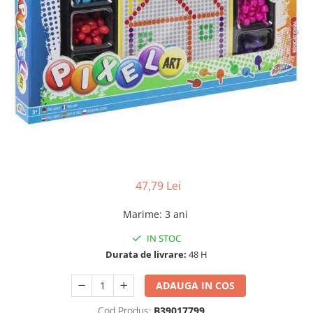
47,79 Lei
Marime
:
3 ani
IN STOC
Durata de livrare:
48 H
ADAUGA IN COS
Cod Produs:
B39017799