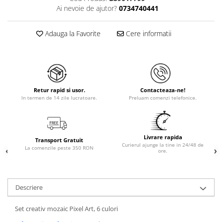
Ai nevoie de ajutor?
0734740441
Adauga la Favorite
Cere informatii
Retur rapid si usor.
Contacteaza-ne!
In termen de 14 zile lucratoare.
Preluam comenzi telefonice.
Livrare rapida
Transport Gratuit
Curierul ajunge la tine in 24/48 de
La comenzile peste 350 RON
ore.
Descriere
Set creativ mozaic Pixel Art, 6 culori