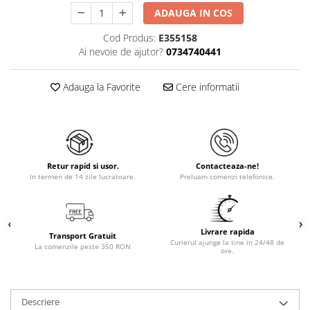
ADAUGA IN COS
Cod Produs:
E355158
Ai nevoie de ajutor?
0734740441
Adauga la Favorite
Cere informatii
Retur rapid si usor.
Contacteaza-ne!
In termen de 14 zile lucratoare.
Preluam comenzi telefonice.
Livrare rapida
Transport Gratuit
Curierul ajunge la tine in 24/48 de
La comenzile peste 350 RON
ore.
Descriere