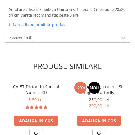
Setul are 2 fise razuibile cu Unicorni si 1 creion. Dimensiune 28x20
x1 cm Varsta recomandata: peste 3 ani
Informatii conformitate produs
Review-uri
(0)
PRODUSE SIMILARE
CAIET Dictando Special
Ghiozdan ergonomic St
-20%
NOU
NumLit CD
Right, Butterfly
5,50 Lei
250,00 Lei
200,00 Lei
ADAUGA IN COS
ADAUGA IN COS